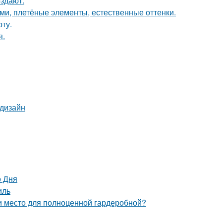
оздают.
ами, плетёные элементы, естественные оттенки.
ту.
я.
 дизайн
о Дня
иль
ти место для полноценной гардеробной?