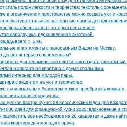
огда именно простые обои базу для стильного интерьера с
от стиль полон лёгкости и творчества: текстиль с орнамент
же в ограниченном пространстве можно создать уют и красо
ет и фактура: стильные настольные лампы для вдохновени
мосфера обоев: акцент, который решает всё.
утая евродвушка, вдохновлённая экзотикой.
ощадь всего 1, 5 кв.
ильные апартаменты с панорамным Видом на Москву.
о делает интерьер современным?
афареты для керамической плитки: как создать уникальный
етлая и элегантная квартира с двумя спальнями.
плый интерьер для молодой пары.
артира с акцентом на уют и творчество.
же с минимальным бюджетом можно преобразить комнату.
кая винтажная евродвушка.
анцузская Кантри Кухня: 28 Классических Идеи для Каждог
п-1000 идей для французской кухни 2025: вдохновение и ст
к разместить всё необходимое на 28 квадратах и даже най
тная квартира для молодого врача.