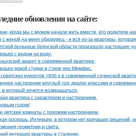
ледние обновления на сайте:
ню, когда мы с мужем начали жить вместе, его родители на
 с женой на меня обиделись - и всё из-за квартиры, котора
етской больнице брянской области произошло настоящее чу
ерьер с видом на воду.
нцузский акцент в современной квартире.
ерьер яркой студии в стиле нео Мемфис.
 советских курортов 1930-х в современной сочинской кварт
еннее настроение круглый год: диалог классики и современ
, в который хочется возвращаться.
кая квартира с характером и настроением.
новым годом!
е детские комнаты с похожим настроением.
хая роскошь. Интерьер, в котором нет кричащих решений, н
рмония геометрии и света.
кий интерьер квартиры в сталинке.