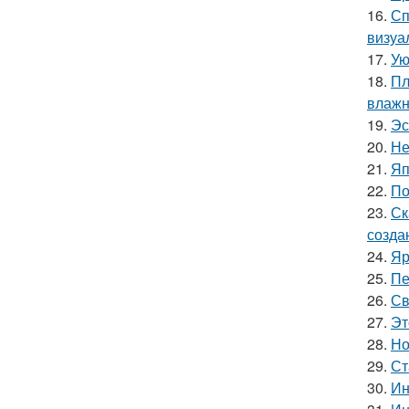
16.
Сп
визуа
17.
Ую
18.
Пл
влажн
19.
Эс
20.
Не
21.
Яп
22.
По
23.
Ск
созда
24.
Яр
25.
Пе
26.
Св
27.
Эт
28.
Но
29.
Ст
30.
Ин