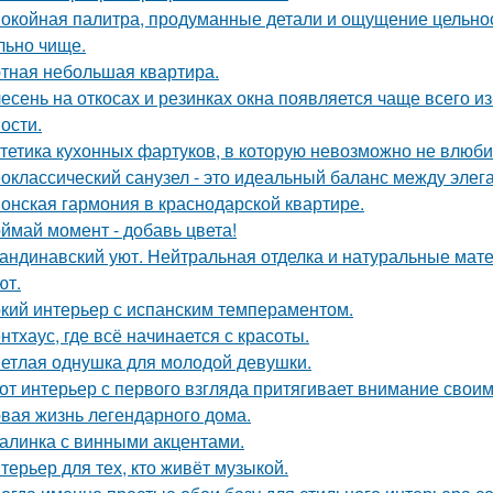
окойная палитра, продуманные детали и ощущение цельност
льно чище.
тная небольшая квартира.
есень на откосах и резинках окна появляется чаще всего и
ости.
тетика кухонных фартуков, в которую невозможно не влюби
оклассический санузел - это идеальный баланс между эле
онская гармония в краснодарской квартире.
ймай момент - добавь цвета!
андинавский уют. Нейтральная отделка и натуральные мат
ют.
кий интерьер с испанским темпераментом.
нтхаус, где всё начинается с красоты.
етлая однушка для молодой девушки.
от интерьер с первого взгляда притягивает внимание свои
вая жизнь легендарного дома.
алинка с винными акцентами.
терьер для тех, кто живёт музыкой.