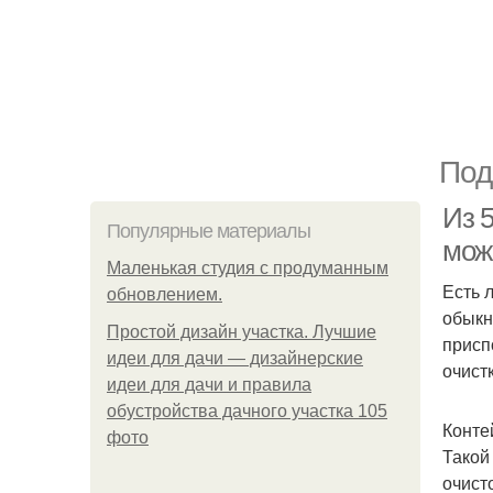
Под
Из 
Популярные материалы
мож
Маленькая студия с продуманным
Есть 
обновлением.
обыкн
Простой дизайн участка. Лучшие
присп
идеи для дачи — дизайнерские
очист
идеи для дачи и правила
обустройства дачного участка 105
Конте
фото
Такой
очист