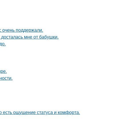
с очень поддержали.
я досталась мне от бабушки.
до.
ире.
ности.
о есть ощущение статуса и комфорта.