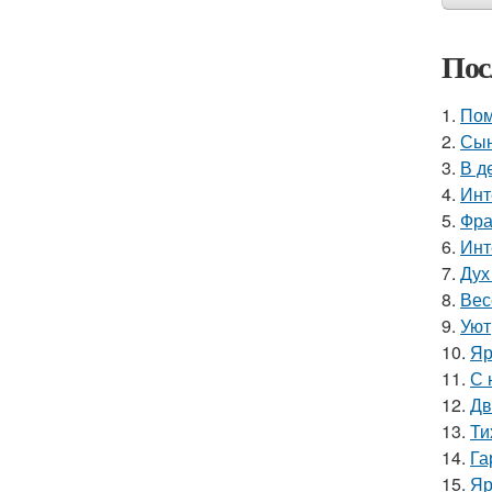
Пос
1.
Пом
2.
Сын
3.
В д
4.
Инт
5.
Фра
6.
Инт
7.
Дух
8.
Вес
9.
Уют
10.
Яр
11.
С 
12.
Дв
13.
Ти
14.
Га
15.
Яр