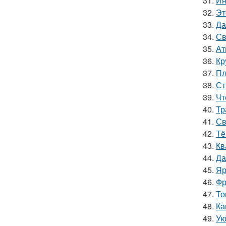
31.
Ин
32.
Эт
33.
Да
34.
Св
35.
Ат
36.
Кр
37.
Пл
38.
Ст
39.
Чт
40.
Тр
41.
Св
42.
Тё
43.
Кв
44.
Да
45.
Яр
46.
Фр
47.
То
48.
Ка
49.
Ую