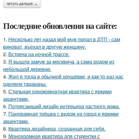
читать дальше →
Последние обновления на сайте:
1.
Несколько лет назад мой муж попал в ДТП - сам
виноват, въехал в другую женщину.
2.
Встреча на ночной трассе.
3.
Я вышла замуж за москвича, а сама родом из
небольшой деревни.
4.
Жил я тогда в обычной хрущёвке, и как-то раз нас
одолели тараканы.
5.
Стильная однокомнатная квартира с яркими
акцентами.
6.
Потрясающий дизайн интерьера частного дома.
7.
Панорамная трёшка с видом на город и яркими
акцентами.
8.
Квартира дизайнера, созданная для себя.
9.
Монохромная квартира для студентки с