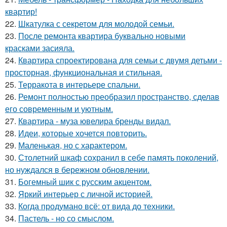
квартир!
22.
Шкатулка с секретом для молодой семьи.
23.
После ремонта квартира буквально новыми
красками засияла.
24.
Квартира спроектирована для семьи с двумя детьми -
просторная, функциональная и стильная.
25.
Терракота в интерьере спальни.
26.
Ремонт полностью преобразил пространство, сделав
его современным и уютным.
27.
Квартира - муза ювелира бренды видал.
28.
Идеи, которые хочется повторить.
29.
Маленькая, но с характером.
30.
Столетний шкаф сохранил в себе память поколений,
но нуждался в бережном обновлении.
31.
Богемный шик с русским акцентом.
32.
Яркий интерьер с личной историей.
33.
Когда продумано всё: от вида до техники.
34.
Пастель - но со смыслом.