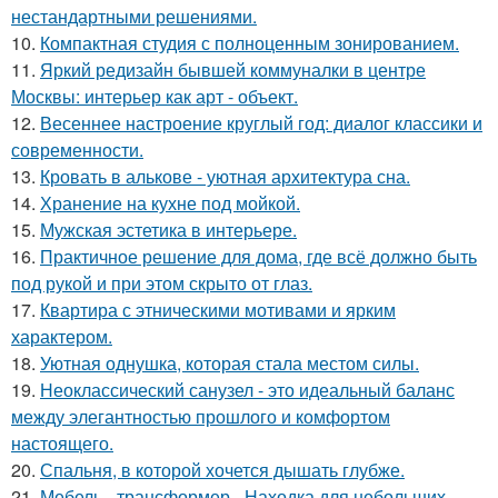
нестандартными решениями.
10.
Компактная студия с полноценным зонированием.
11.
Яркий редизайн бывшей коммуналки в центре
Москвы: интерьер как арт - объект.
12.
Весеннее настроение круглый год: диалог классики и
современности.
13.
Кровать в алькове - уютная архитектура сна.
14.
Хранение на кухне под мойкой.
15.
Мужская эстетика в интерьере.
16.
Практичное решение для дома, где всё должно быть
под рукой и при этом скрыто от глаз.
17.
Квартира с этническими мотивами и ярким
характером.
18.
Уютная однушка, которая стала местом силы.
19.
Неоклассический санузел - это идеальный баланс
между элегантностью прошлого и комфортом
настоящего.
20.
Спальня, в которой хочется дышать глубже.
21.
Мебель - трансформер - Находка для небольших