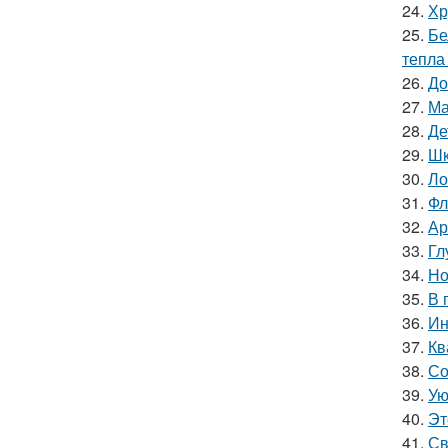
24.
Хр
25.
Бе
тепла
26.
До
27.
Ма
28.
Де
29.
Шк
30.
Ло
31.
Фл
32.
Ар
33.
Гл
34.
Но
35.
В 
36.
Ин
37.
Кв
38.
Со
39.
Ую
40.
Эт
41.
Св