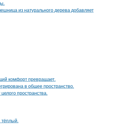
ы.
ешница из натурального дерева добавляет
щий комфорт превращает.
егрирована в общее пространство.
 целого пространства.
 тёплый.