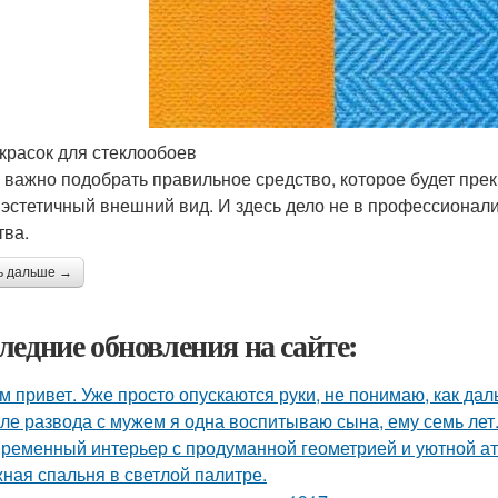
красок для стеклообоев
 важно подобрать правильное средство, которое будет прек
 эстетичный внешний вид. И здесь дело не в профессионал
тва.
ь дальше →
ледние обновления на сайте:
м привет. Уже просто опускаются руки, не понимаю, как дал
ле развода с мужем я одна воспитываю сына, ему семь лет
ременный интерьер с продуманной геометрией и уютной а
ная спальня в светлой палитре.