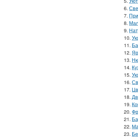
5.
Уют
6.
Све
7.
При
8.
Мал
9.
Нат
10.
Ую
11.
Ба
12.
Яр
13.
Ню
14.
Ку
15.
Ую
16.
Св
17.
Цв
18.
Дв
19.
Ко
20.
Фр
21.
Ба
22.
Ма
23.
Бе