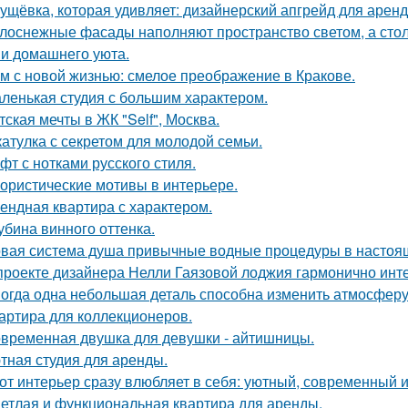
ущёвка, которая удивляет: дизайнерский апгрейд для аренд
лоснежные фасады наполняют пространство светом, а стол
 и домашнего уюта.
м с новой жизнью: смелое преображение в Кракове.
ленькая студия с большим характером.
тская мечты в ЖК "Self", Москва.
атулка с секретом для молодой семьи.
фт с нотками русского стиля.
ористические мотивы в интерьере.
ендная квартира с характером.
убина винного оттенка.
вая система душа привычные водные процедуры в настоя
проекте дизайнера Нелли Гаязовой лоджия гармонично инт
огда одна небольшая деталь способна изменить атмосферу
артира для коллекционеров.
временная двушка для девушки - айтишницы.
тная студия для аренды.
от интерьер сразу влюбляет в себя: уютный, современный и
етлая и функциональная квартира для аренды.