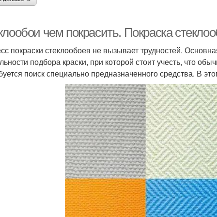
клообои чем покрасить. Покраска стеклоо
сс покраски стеклообоев не вызывает трудностей. Основна
льности подбора краски, при которой стоит учесть, что обы
буется поиск специально предназначенного средства. В это