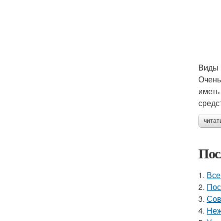
Виды 
Очень
иметь
средс
читат
Пос
1.
Все
2.
Пос
3.
Сов
4.
Неж