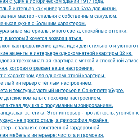
ная студия в историческом здании 1917 года.
тлый интерьер как универсальная база для жизни.
ватная мастер - спальня с собственным санузлом.
енькая кухня с большим характером.
уральные материалы, много света, спокойные оттенки.
т, в который хочется возвращаться.
лкон как продолжение дома: идеи для стильного и уютного 
кие акценты в интерьере однокомнатной квартиры 32 кв.
довая трёхкомнатная квартира с мягкой и спокойной атмо
хня, которая отражает ваше настроение.
т с характером для однокомнатной квартиры.
етлый интерьер с тёплым настроением.
ета и текстуры: уютный интерьер в Санкт-петербурге.
е детские комнаты с похожим настроением.
мпактная двушка с продуманным зонированием.
анцузская эстетика. Этот интерьер - про лёгкость, утончённ
ухаус - не просто стиль, а философия дизайна.
стер - спальня с собственной гардеробной.
лая мебель в интерьере: чистота и гармония.