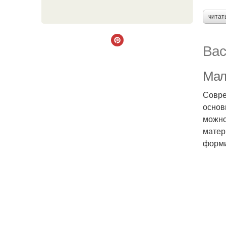
читат
Вас
Мале
Совре
основ
можно
матер
форми