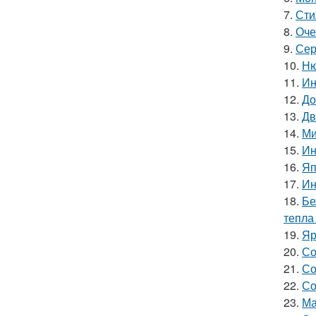
7.
Сти
8.
Оче
9.
Сер
10.
Ню
11.
Ин
12.
До
13.
Дв
14.
Ми
15.
Ин
16.
Яп
17.
Ин
18.
Бе
тепла
19.
Яр
20.
Со
21.
Со
22.
Со
23.
Ма