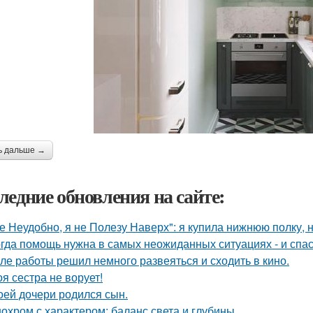
ь дальше →
ледние обновления на сайте:
е Неудобно, я не Полезу Наверх": я купила нижнюю полку, н
гда помощь нужна в самых неожиданных ситуациях - и спас
ле работы решил немного развеяться и сходить в кино.
оя сестра не ворует!
оей дочери родился сын.
охром с характером: баланс света и глубины.