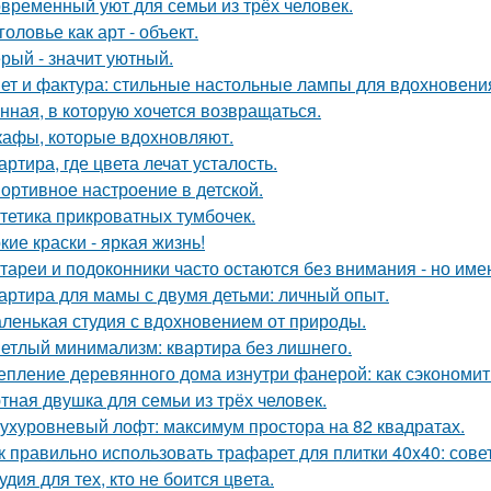
временный уют для семьи из трёх человек.
головье как арт - объект.
рый - значит уютный.
ет и фактура: стильные настольные лампы для вдохновени
нная, в которую хочется возвращаться.
афы, которые вдохновляют.
артира, где цвета лечат усталость.
ортивное настроение в детской.
тетика прикроватных тумбочек.
кие краски - яркая жизнь!
тареи и подоконники часто остаются без внимания - но имен
артира для мамы с двумя детьми: личный опыт.
ленькая студия с вдохновением от природы.
етлый минимализм: квартира без лишнего.
епление деревянного дома изнутри фанерой: как сэкономит
тная двушка для семьи из трёх человек.
ухуровневый лофт: максимум простора на 82 квадратах.
к правильно использовать трафарет для плитки 40x40: сов
удия для тех, кто не боится цвета.