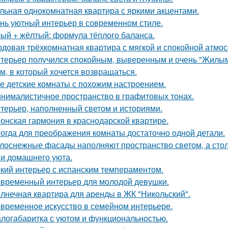
льная однокомнатная квартира с яркими акцентами.
нь уютный интерьер в современном стиле.
ый + жёлтый: формула тёплого баланса.
довая трёхкомнатная квартира с мягкой и спокойной атмо
терьер получился спокойным, выверенным и очень "Жилым
м, в который хочется возвращаться.
е детские комнаты с похожим настроением.
нималистичное пространство в графитовых тонах.
терьер, наполненный светом и историями.
онская гармония в краснодарской квартире.
огда для преображения комнаты достаточно одной детали.
лоснежные фасады наполняют пространство светом, а стол
 и домашнего уюта.
кий интерьер с испанским темпераментом.
временный интерьер для молодой девушки.
лнечная квартира для аренды в ЖК "Никольский".
временное искусство в семейном интерьере.
логабаритка с уютом и функциональностью.