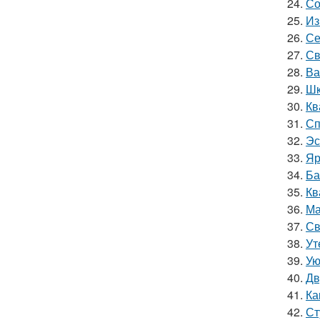
24.
Со
25.
Из
26.
Се
27.
Св
28.
Ва
29.
Шк
30.
Кв
31.
Сп
32.
Эс
33.
Яр
34.
Ба
35.
Кв
36.
Ма
37.
Св
38.
Ут
39.
Ую
40.
Дв
41.
Ка
42.
Ст