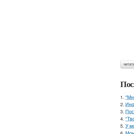
читат
Пос
1.
"Мн
2.
Ино
3.
Пос
4.
"Тв
5.
У м
6.
Мон