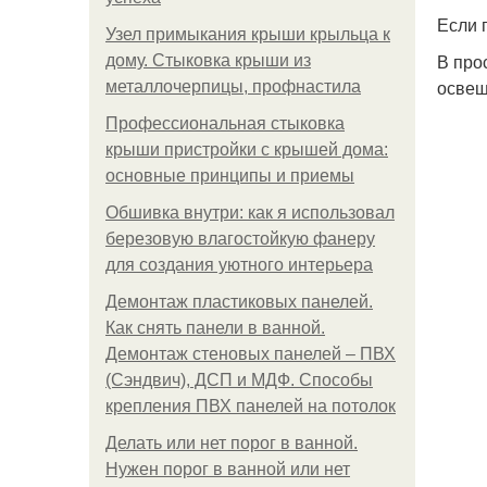
Если 
Узел примыкания крыши крыльца к
В про
дому. Стыковка крыши из
освещ
металлочерпицы, профнастила
Профессиональная стыковка
крыши пристройки с крышей дома:
основные принципы и приемы
Обшивка внутри: как я использовал
березовую влагостойкую фанеру
для создания уютного интерьера
Демонтаж пластиковых панелей.
Как снять панели в ванной.
Демонтаж стеновых панелей – ПВХ
(Сэндвич), ДСП и МДФ. Способы
крепления ПВХ панелей на потолок
Делать или нет порог в ванной.
Нужен порог в ванной или нет