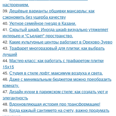
настроением.
39.
Дешёвые варианты обшивки мансарды: как
сэкономить без ущерба качеству
40.
Уютное семейное гнездо в Казани.
41.
Скрытый шкаф. Иногда шкаф визуально утяжеляет
интерьер и "Съедает" пространство.
42.
Какие культурные центры работают в Орехово-Зуево
43.
Трафарет многоразовый для плитки: как выбрать
лучший
44.
Мастер-класс: как работать с трафаретом плитки
15х15
45.
Студия в стиле лофт: максимум воздуха и света.
46.
Даже с минимальным бюджетом можно преобразить
комнату.
47.
Дизайн кухни в парижском стиле: как создать уют и
элегантность
48.
Вдохновляющая история про трансформацию!
49.
Когда каждый сантиметр на счету, важно продумать