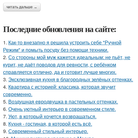
читать дальше →
Последние обновления на сайте:
1.
Как-то внезапно я решила устроить себе "Ручной
Режим" и помыть посуду без помощи техники.
2.
Со стороны мой муж кажется идеальным: не пьёт, не
курит, не даёт поводов для ревности, с ребёнком
справляется отлично, да и готовит лучше многих.
3.
Эксклюзивная кухня в благородных зелёных оттенках.
4.
Квартира с историей: классика, которая звучит
современно.
5.
Воздушная евродвушка в пастельных оттенках.
6.
Очень уютный интерьер в современном стиле.
7.
Уют, в который хочется возвращаться.
8.
Кухня - гостиная, в которой есть всё.
9.
Современный стильный интерьер.