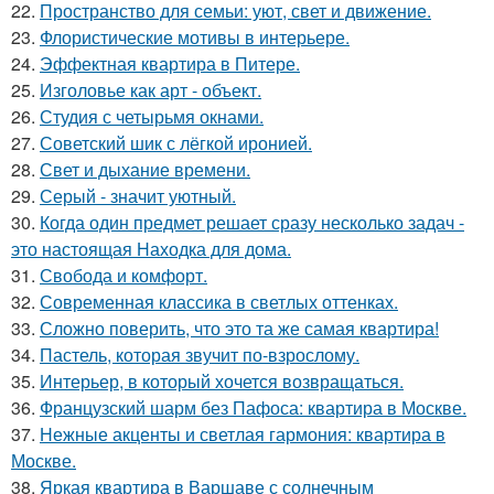
22.
Пространство для семьи: уют, свет и движение.
23.
Флористические мотивы в интерьере.
24.
Эффектная квартира в Питере.
25.
Изголовье как арт - объект.
26.
Студия с четырьмя окнами.
27.
Советский шик с лёгкой иронией.
28.
Свет и дыхание времени.
29.
Серый - значит уютный.
30.
Когда один предмет решает сразу несколько задач -
это настоящая Находка для дома.
31.
Свобода и комфорт.
32.
Современная классика в светлых оттенках.
33.
Сложно поверить, что это та же самая квартира!
34.
Пастель, которая звучит по-взрослому.
35.
Интерьер, в который хочется возвращаться.
36.
Французский шарм без Пафоса: квартира в Москве.
37.
Нежные акценты и светлая гармония: квартира в
Москве.
38.
Яркая квартира в Варшаве с солнечным