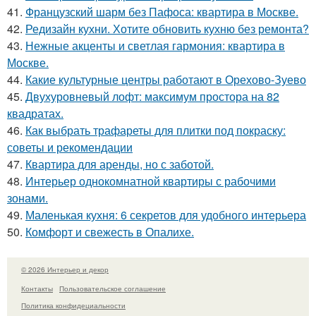
41.
Французский шарм без Пафоса: квартира в Москве.
42.
Редизайн кухни. Хотите обновить кухню без ремонта?
43.
Нежные акценты и светлая гармония: квартира в
Москве.
44.
Какие культурные центры работают в Орехово-Зуево
45.
Двухуровневый лофт: максимум простора на 82
квадратах.
46.
Как выбрать трафареты для плитки под покраску:
советы и рекомендации
47.
Квартира для аренды, но с заботой.
48.
Интерьер однокомнатной квартиры с рабочими
зонами.
49.
Маленькая кухня: 6 секретов для удобного интерьера
50.
Комфорт и свежесть в Опалихе.
© 2026 Интерьер и декор
Контакты
Пользовательское соглашение
Политика конфидециальности