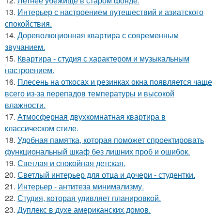
12.
Летнее убежище в старом фонде.
13.
Интерьер с настроением путешествий и азиатского
спокойствия.
14.
Дореволюционная квартира с современным
звучанием.
15.
Квартира - студия с характером и музыкальным
настроением.
16.
Плесень на откосах и резинках окна появляется чаще
всего из-за перепадов температуры и высокой
влажности.
17.
Атмосферная двухкомнатная квартира в
классическом стиле.
18.
Удобная памятка, которая поможет спроектировать
функциональный шкаф без лишних проб и ошибок.
19.
Светлая и спокойная детская.
20.
Светлый интерьер для отца и дочери - студентки.
21.
Интерьер - антитеза минимализму.
22.
Студия, которая удивляет планировкой.
23.
Дуплекс в духе американских домов.