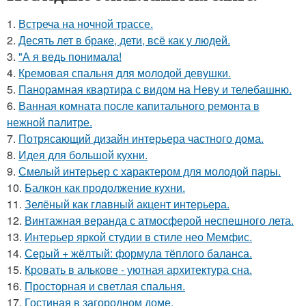
1.
Встреча на ночной трассе.
2.
Десять лет в браке, дети, всё как у людей.
3.
"А я ведь понимала!
4.
Кремовая спальня для молодой девушки.
5.
Панорамная квартира с видом на Неву и телебашню.
6.
Ванная комната после капитального ремонта в
нежной палитре.
7.
Потрясающий дизайн интерьера частного дома.
8.
Идея для большой кухни.
9.
Смелый интерьер с характером для молодой пары.
10.
Балкон как продолжение кухни.
11.
Зелёный как главный акцент интерьера.
12.
Винтажная веранда с атмосферой неспешного лета.
13.
Интерьер яркой студии в стиле нео Мемфис.
14.
Серый + жёлтый: формула тёплого баланса.
15.
Кровать в алькове - уютная архитектура сна.
16.
Просторная и светлая спальня.
17.
Гостиная в загородном доме.