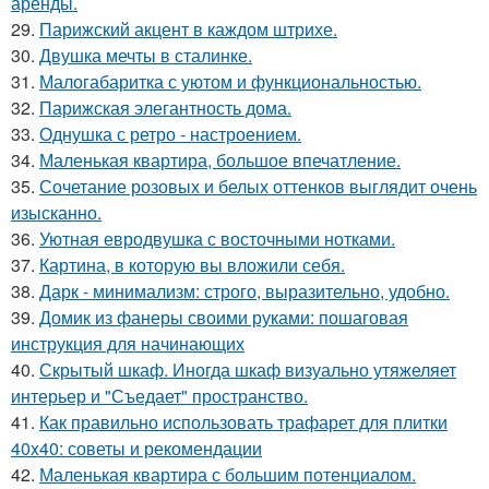
аренды.
29.
Парижский акцент в каждом штрихе.
30.
Двушка мечты в сталинке.
31.
Малогабаритка с уютом и функциональностью.
32.
Парижская элегантность дома.
33.
Однушка с ретро - настроением.
34.
Маленькая квартира, большое впечатление.
35.
Сочетание розовых и белых оттенков выглядит очень
изысканно.
36.
Уютная евродвушка с восточными нотками.
37.
Картина, в которую вы вложили себя.
38.
Дарк - минимализм: строго, выразительно, удобно.
39.
Домик из фанеры своими руками: пошаговая
инструкция для начинающих
40.
Скрытый шкаф. Иногда шкаф визуально утяжеляет
интерьер и "Съедает" пространство.
41.
Как правильно использовать трафарет для плитки
40x40: советы и рекомендации
42.
Маленькая квартира с большим потенциалом.