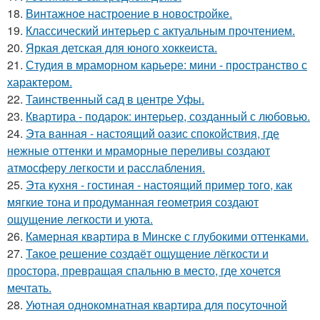
18.
Винтажное настроение в новостройке.
19.
Классический интерьер с актуальным прочтением.
20.
Яркая детская для юного хоккеиста.
21.
Студия в мраморном карьере: мини - пространство с
характером.
22.
Таинственный сад в центре Уфы.
23.
Квартира - подарок: интерьер, созданный с любовью.
24.
Эта ванная - настоящий оазис спокойствия, где
нежные оттенки и мраморные переливы создают
атмосферу легкости и расслабления.
25.
Эта кухня - гостиная - настоящий пример того, как
мягкие тона и продуманная геометрия создают
ощущение легкости и уюта.
26.
Камерная квартира в Минске с глубокими оттенками.
27.
Такое решение создаёт ощущение лёгкости и
простора, превращая спальню в место, где хочется
мечтать.
28.
Уютная однокомнатная квартира для посуточной