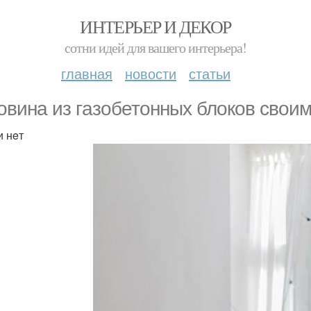
ИНТЕРЬЕР И ДЕКОР
сотни идей для вашего интерьера!
главная
новости
статьи
овина из гaзобетонных блoков свoим
и нeт