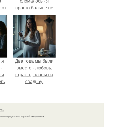
а
сломалось - я
 от
просто больше не
ок.
тянула всё одна.
 я
Два года мы были
-
вместе - любовь,
ли
страсть, планы на
еть
свадьбу.
 не
язь
решено при указании обратной гиперссылки.