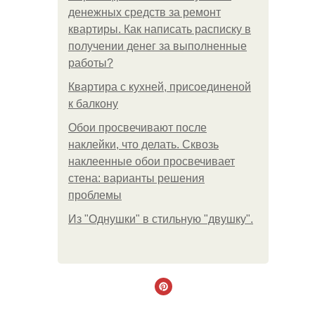
денежных средств за ремонт
квартиры. Как написать расписку в
получении денег за выполненные
работы?
Квартира с кухней, присоединеной
к балкону
Обои просвечивают после
наклейки, что делать. Сквозь
наклеенные обои просвечивает
стена: варианты решения
проблемы
Из "Однушки" в стильную "двушку".