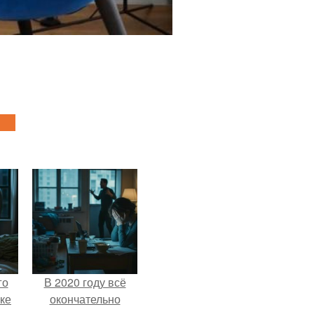
го
В 2020 году всё
ке
окончательно