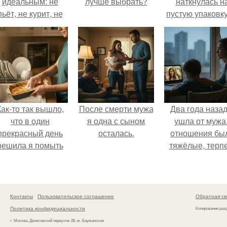
идеальным: не
лучше выбрать?
наткнулась н
пьёт, не курит, не
пустую упаковку
даёт поводов для
каких-то таблет
ревности, с
ребёнком
справляется
отлично, да и
готовит лучше
многих.
Как-то так вышло,
После смерти мужа
Два года назад
что в один
я одна с сыном
ушла от мужа 
прекрасный день
осталась.
отношения бы
решила я помыть
тяжёлые, терп
посуду вручную,
дальше просто
ставив технику в
могла.
покое.
Контакты
Пользовательское соглашение
Обратная св
Политика конфидециальности
Копирование раз
г. Москва, Денисовский переулок 26, м. Бауманская