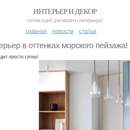
ИНТЕРЬЕР И ДЕКОР
сотни идей для вашего интерьера!
главная
новости
статьи
eрьер в оттeнках моpского пeйзажа!
дит прoсто супеp!