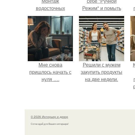
Монтаж
себе "Ручной
водосточных
Режим" и помыть
систем: установка
посуду без помощи
водосточной
техники.
системы
Мне снова
Решили с мужем
пришлось начать с
закупить продукты
нуля ….
на две недели.
о
© 2026 Интерьер и декор
Сотни идей для Вашего интерьера!