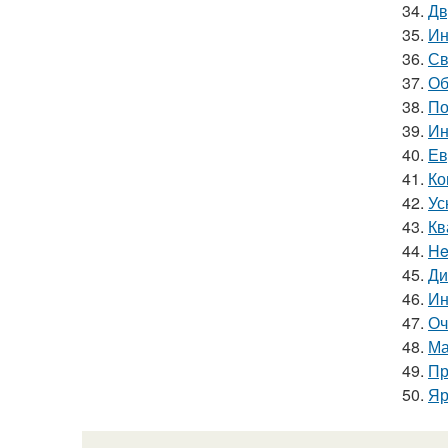
34.
Дв
35.
Ин
36.
Св
37.
Об
38.
По
39.
Ин
40.
Ев
41.
Ко
42.
Ус
43.
Кв
44.
He
45.
Ди
46.
Ин
47.
Оч
48.
Ма
49.
Пр
50.
Яр