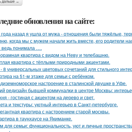
ь дальше →
ледние обновления на сайте:
 года назад я ушла от мужа - отношения были тяжёлые, тер
ню, когда мы с мужем начали жить вместе, его родители на
я ведь понимала ….
орамная квартира с видом на Неву и телебашню.
тлая квартира с тёплыми природными акцентами.
 - 8 универсальных цветовых сочетаний для стильного инте
ртира на 51-м этаже для семьи с ребёнком.
диземноморское настроение в сталинской двушке в Уфе.
ий редизайн бывшей коммуналки в центре Москвы: интерьер 
хня - гостиная с акцентом на дерево и свет.
ета и текстуры: уютный интерьер в Санкт-петербурге.
егантная квартира с настроением старой москвы.
артира в таунхаусе на Якиманке.
м для семьи: функциональность, уют и личные пространств