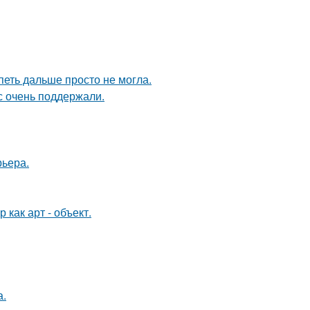
петь дальше просто не могла.
с очень поддержали.
рьера.
как арт - объект.
а.