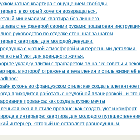
ухкомнатная квартира с ощущением свободы.
терьер, в который хочется возвращаться.
етлый минимализм: квартира без лишнего.
шивка стен фанерой своими руками: пошаговая инструкци
лное руководство по отделке стен: шаг за шагом
терьер квартиры для молодой девушки.
родвушка с уютной атмосферой и интересными деталями.
мпактный уют для арендного жилья.
корьте укладку плитки с трафаретом 15 на 15: советы и рек
артира, в которой отражены впечатления и стиль жизни её 
adlines:
зайн кухонь во французском стиле: как создать элегантное
огда приходится работать с неудобной планировкой - и это
арование прованса: как создать кухню мечты
ленькая кухня в стиле прованс: как создать уют и комфорт
ирода в интерьере: квартира для молодого путешественник
кий интерьер, который не оставляет равнодушным.