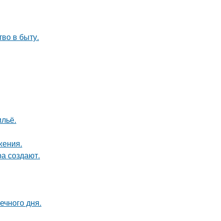
тво в быту.
льё.
жения.
а создают.
ечного дня.