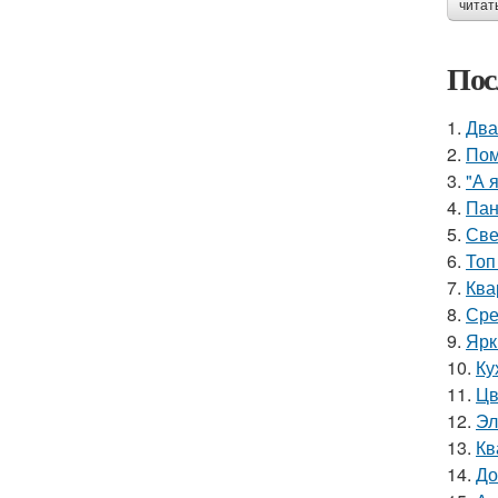
читат
Пос
1.
Два
2.
Пом
3.
"А 
4.
Пан
5.
Све
6.
Топ
7.
Ква
8.
Сре
9.
Ярк
10.
Ку
11.
Цв
12.
Эл
13.
Кв
14.
До