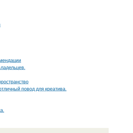
я
омендации
владельцев.
 пространство
 отличный повод для креатива.
а.