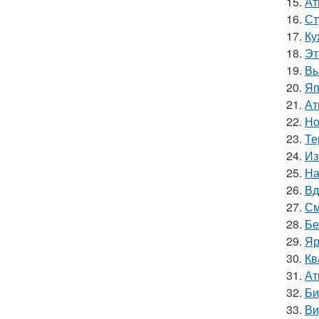
15.
Ат
16.
Ст
17.
Ку
18.
Эт
19.
Вы
20.
Яп
21.
Ат
22.
Но
23.
Те
24.
Из
25.
На
26.
Вд
27.
См
28.
Бе
29.
Яр
30.
Кв
31.
Ат
32.
Би
33.
Ви