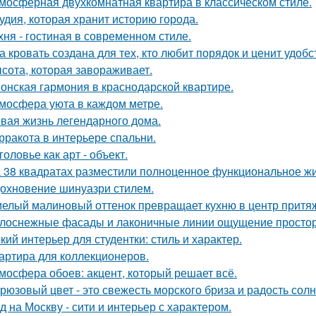
мосферная двухкомнатная квартира в классическом стиле.
удия, которая хранит историю города.
хня - гостиная в современном стиле.
а кровать создана для тех, кто любит порядок и ценит удобс
сота, которая завораживает.
онская гармония в краснодарской квартире.
мосфера уюта в каждом метре.
вая жизнь легендарного дома.
рракота в интерьере спальни.
головье как арт - объект.
 38 квадратах разместили полноценное функциональное жи
охновение шинуазри стилем.
елый малиновый оттенок превращает кухню в центр притя
лоснежные фасады и лаконичные линии ощущение простор
кий интерьер для студентки: стиль и характер.
артира для коллекционеров.
мосфера обоев: акцент, который решает всё.
рюзовый цвет - это свежесть морского бриза и радость солн
д на Москву - сити и интерьер с характером.