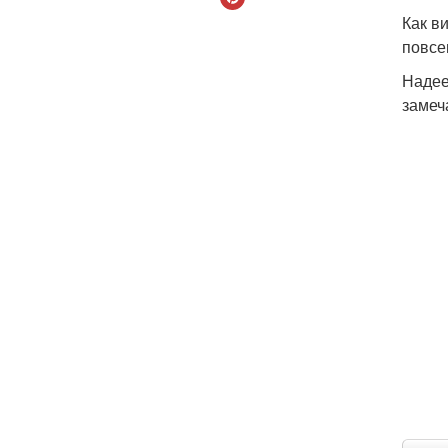
Как в
повсе
Надее
замеч