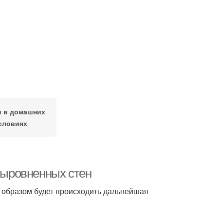
и в домашних
словиях
 выровненных стен
м образом будет происходить дальнейшая