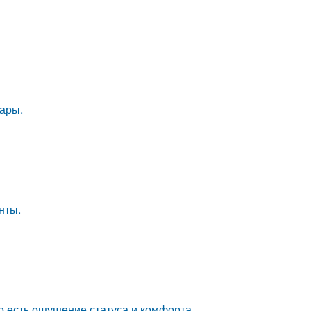
ары.
нты.
о есть ощущение статуса и комфорта.