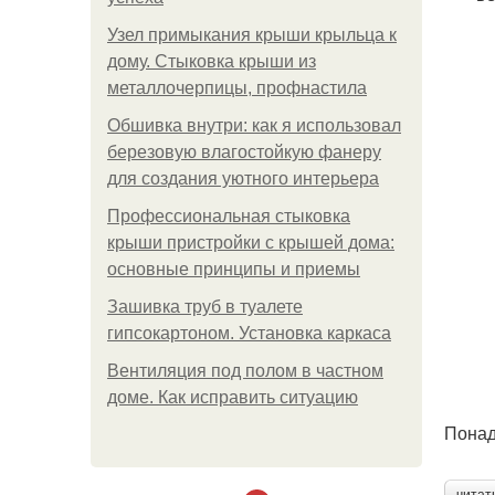
Узел примыкания крыши крыльца к
дому. Стыковка крыши из
металлочерпицы, профнастила
Обшивка внутри: как я использовал
березовую влагостойкую фанеру
для создания уютного интерьера
Профессиональная стыковка
крыши пристройки с крышей дома:
основные принципы и приемы
Зашивка труб в туалете
гипсокартоном. Установка каркаса
Вентиляция под полом в частном
доме. Как исправить ситуацию
Понад