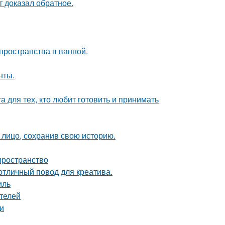
кт доказал обратное.
пространства в ванной.
нты.
 для тех, кто любит готовить и принимать
лицо, сохранив свою историю.
 пространство
 отличный повод для креатива.
иль
телей
и