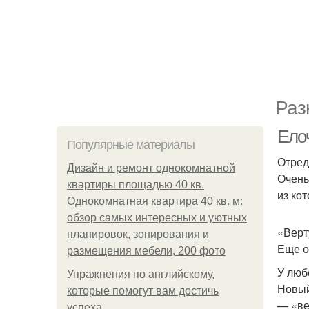
Раз
Ело
Популярные материалы
Отред
Дизайн и ремонт однокомнатной
Очень
квартиры площадью 40 кв.
из ко
Однокомнатная квартира 40 кв. м:
обзор самых интересных и уютных
«Верт
планировок, зонирования и
Еще о
размещения мебели, 200 фото
У люб
Упражнения по английскому,
Новый
которые помогут вам достичь
— «ве
успеха