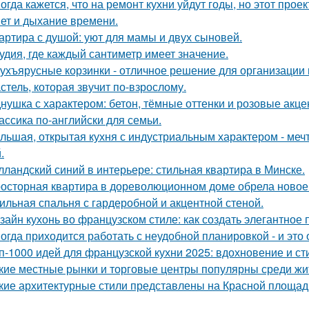
огда кажется, что на ремонт кухни уйдут годы, но этот прое
ет и дыхание времени.
артира с душой: уют для мамы и двух сыновей.
удия, где каждый сантиметр имеет значение.
ухъярусные корзинки - отличное решение для организации 
стель, которая звучит по-взрослому.
нушка с характером: бетон, тёмные оттенки и розовые акце
ассика по-английски для семьи.
льшая, открытая кухня с индустриальным характером - мечта
.
лландский синий в интерьере: стильная квартира в Минске.
осторная квартира в дореволюционном доме обрела новое 
ильная спальня с гардеробной и акцентной стеной.
зайн кухонь во французском стиле: как создать элегантное
огда приходится работать с неудобной планировкой - и это
п-1000 идей для французской кухни 2025: вдохновение и ст
кие местные рынки и торговые центры популярны среди жи
кие архитектурные стили представлены на Красной площад