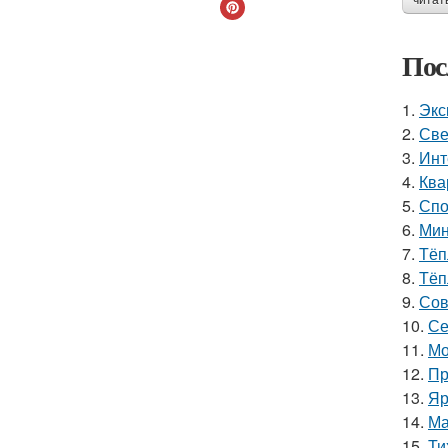
читат
Пос
1.
Экс
2.
Све
3.
Инт
4.
Ква
5.
Спо
6.
Мин
7.
Тёп
8.
Тёп
9.
Сов
10.
Се
11.
Мо
12.
Пр
13.
Яр
14.
Ма
15.
Ти