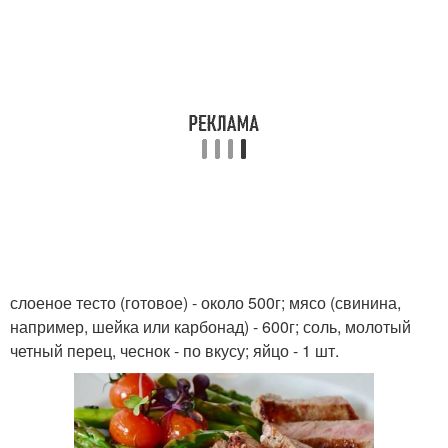
слоеное тесто (готовое) - около 500г; мясо (свинина,
например, шейка или карбонад) - 600г; соль, молотый
четный перец, чеснок - по вкусу; яйцо - 1 шт.