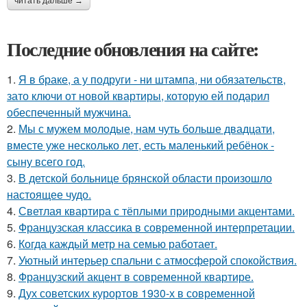
читать дальше →
Последние обновления на сайте:
1.
Я в браке, а у подруги - ни штампа, ни обязательств,
зато ключи от новой квартиры, которую ей подарил
обеспеченный мужчина.
2.
Мы с мужем молодые, нам чуть больше двадцати,
вместе уже несколько лет, есть маленький ребёнок -
сыну всего год.
3.
В детской больнице брянской области произошло
настоящее чудо.
4.
Светлая квартира с тёплыми природными акцентами.
5.
Французская классика в современной интерпретации.
6.
Когда каждый метр на семью работает.
7.
Уютный интерьер спальни с атмосферой спокойствия.
8.
Французский акцент в современной квартире.
9.
Дух советских курортов 1930-х в современной