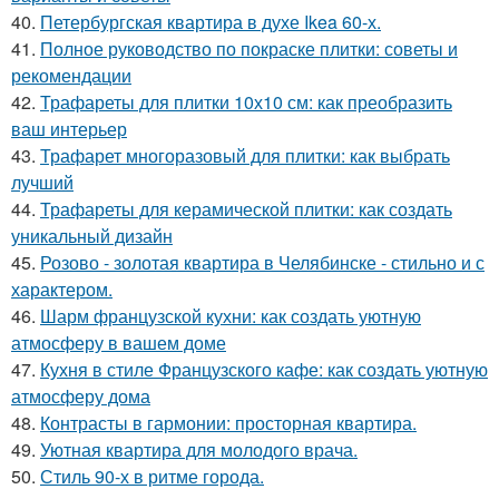
40.
Петербургская квартира в духе Ikea 60-х.
41.
Полное руководство по покраске плитки: советы и
рекомендации
42.
Трафареты для плитки 10х10 см: как преобразить
ваш интерьер
43.
Трафарет многоразовый для плитки: как выбрать
лучший
44.
Трафареты для керамической плитки: как создать
уникальный дизайн
45.
Розово - золотая квартира в Челябинске - стильно и с
характером.
46.
Шарм французской кухни: как создать уютную
атмосферу в вашем доме
47.
Кухня в стиле Французского кафе: как создать уютную
атмосферу дома
48.
Контрасты в гармонии: просторная квартира.
49.
Уютная квартира для молодого врача.
50.
Стиль 90-х в ритме города.