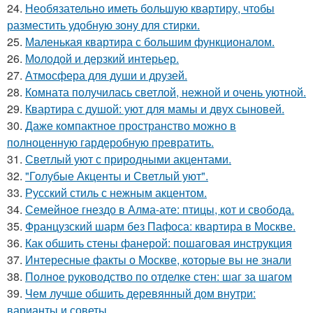
24.
Необязательно иметь большую квартиру, чтобы
разместить удобную зону для стирки.
25.
Маленькая квартира с большим функционалом.
26.
Молодой и дерзкий интерьер.
27.
Атмосфера для души и друзей.
28.
Комната получилась светлой, нежной и очень уютной.
29.
Квартира с душой: уют для мамы и двух сыновей.
30.
Даже компактное пространство можно в
полноценную гардеробную превратить.
31.
Светлый уют с природными акцентами.
32.
"Голубые Акценты и Светлый уют".
33.
Русский стиль с нежным акцентом.
34.
Семейное гнездо в Алма-ате: птицы, кот и свобода.
35.
Французский шарм без Пафоса: квартира в Москве.
36.
Как обшить стены фанерой: пошаговая инструкция
37.
Интересные факты о Москве, которые вы не знали
38.
Полное руководство по отделке стен: шаг за шагом
39.
Чем лучше обшить деревянный дом внутри:
варианты и советы