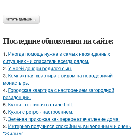
читать дальше →
Последние обновления на сайте:
1.
Иногда помощь нужна в самых неожиданных
ситуациях - и спасатели всегда рядом.
2.
У моей дочери родился сын.
3.
Компактная квартира с видом на новодевичий
монастырь.
4.
Городская квартира с настроением загородной
резиденции.
5.
Кухня - гостиная в стиле Loft.
6.
Кухня с ретро - настроением.
7.
Зелёная прихожая как первое впечатление дома.
8.
Интерьер получился спокойным, выверенным и очень
"Жилым".