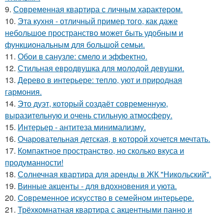
9.
Современная квартира с личным характером.
10.
Эта кухня - отличный пример того, как даже
небольшое пространство может быть удобным и
функциональным для большой семьи.
11.
Обои в санузле: смело и эффектно.
12.
Стильная евродвушка для молодой девушки.
13.
Дерево в интерьере: тепло, уют и природная
гармония.
14.
Это дуэт, который создаёт современную,
выразительную и очень стильную атмосферу.
15.
Интерьер - антитеза минимализму.
16.
Очаровательная детская, в которой хочется мечтать.
17.
Компактное пространство, но сколько вкуса и
продуманности!
18.
Солнечная квартира для аренды в ЖК "Никольский".
19.
Винные акценты - для вдохновения и уюта.
20.
Современное искусство в семейном интерьере.
21.
Трёхкомнатная квартира с акцентными панно и