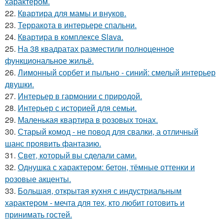
характером.
22.
Квартира для мамы и внуков.
23.
Терракота в интерьере спальни.
24.
Квартира в комплексе Slava.
25.
На 38 квадратах разместили полноценное
функциональное жильё.
26.
Лимонный сорбет и пыльно - синий: смелый интерьер
двушки.
27.
Интерьер в гармонии с природой.
28.
Интерьер с историей для семьи.
29.
Маленькая квартира в розовых тонах.
30.
Старый комод - не повод для свалки, а отличный
шанс проявить фантазию.
31.
Свет, который вы сделали сами.
32.
Однушка с характером: бетон, тёмные оттенки и
розовые акценты.
33.
Большая, открытая кухня с индустриальным
характером - мечта для тех, кто любит готовить и
принимать гостей.