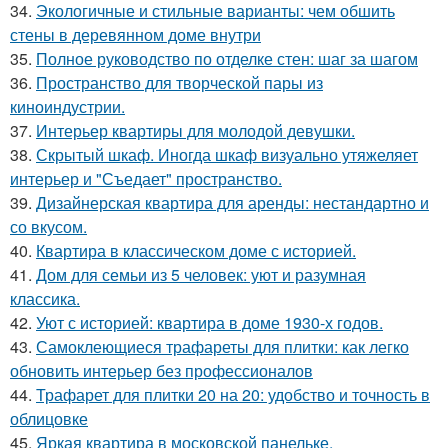
34.
Экологичные и стильные варианты: чем обшить
стены в деревянном доме внутри
35.
Полное руководство по отделке стен: шаг за шагом
36.
Пространство для творческой пары из
киноиндустрии.
37.
Интерьер квартиры для молодой девушки.
38.
Скрытый шкаф. Иногда шкаф визуально утяжеляет
интерьер и "Съедает" пространство.
39.
Дизайнерская квартира для аренды: нестандартно и
со вкусом.
40.
Квартира в классическом доме с историей.
41.
Дом для семьи из 5 человек: уют и разумная
классика.
42.
Уют с историей: квартира в доме 1930-х годов.
43.
Самоклеющиеся трафареты для плитки: как легко
обновить интерьер без профессионалов
44.
Трафарет для плитки 20 на 20: удобство и точность в
облицовке
45.
Яркая квартира в московской панельке.