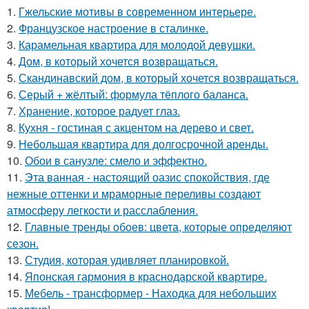
1.
Гжельские мотивы в современном интерьере.
2.
Французское настроение в сталинке.
3.
Карамельная квартира для молодой девушки.
4.
Дом, в который хочется возвращаться.
5.
Скандинавский дом, в который хочется возвращаться.
6.
Серый + жёлтый: формула тёплого баланса.
7.
Хранение, которое радует глаз.
8.
Кухня - гостиная с акцентом на дерево и свет.
9.
Небольшая квартира для долгосрочной аренды.
10.
Обои в санузле: смело и эффектно.
11.
Эта ванная - настоящий оазис спокойствия, где
нежные оттенки и мраморные переливы создают
атмосферу легкости и расслабления.
12.
Главные тренды обоев: цвета, которые определяют
сезон.
13.
Студия, которая удивляет планировкой.
14.
Японская гармония в краснодарской квартире.
15.
Мебель - трансформер - Находка для небольших