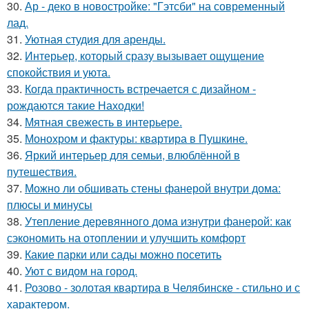
30.
Ар - деко в новостройке: "Гэтсби" на современный
лад.
31.
Уютная студия для аренды.
32.
Интерьер, который сразу вызывает ощущение
спокойствия и уюта.
33.
Когда практичность встречается с дизайном -
рождаются такие Находки!
34.
Мятная свежесть в интерьере.
35.
Монохром и фактуры: квартира в Пушкине.
36.
Яркий интерьер для семьи, влюблённой в
путешествия.
37.
Можно ли обшивать стены фанерой внутри дома:
плюсы и минусы
38.
Утепление деревянного дома изнутри фанерой: как
сэкономить на отоплении и улучшить комфорт
39.
Какие парки или сады можно посетить
40.
Уют с видом на город.
41.
Розово - золотая квартира в Челябинске - стильно и с
характером.