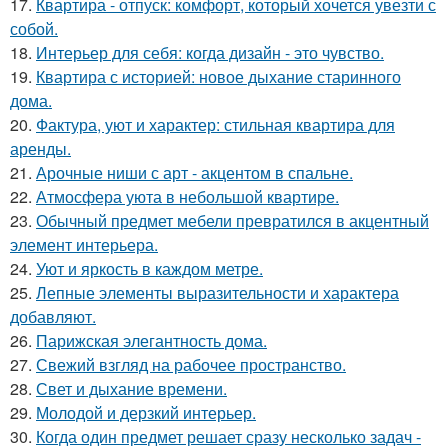
17.
Квартира - отпуск: комфорт, который хочется увезти с
собой.
18.
Интерьер для себя: когда дизайн - это чувство.
19.
Квартира с историей: новое дыхание старинного
дома.
20.
Фактура, уют и характер: стильная квартира для
аренды.
21.
Арочные ниши с арт - акцентом в спальне.
22.
Атмосфера уюта в небольшой квартире.
23.
Обычный предмет мебели превратился в акцентный
элемент интерьера.
24.
Уют и яркость в каждом метре.
25.
Лепные элементы выразительности и характера
добавляют.
26.
Парижская элегантность дома.
27.
Свежий взгляд на рабочее пространство.
28.
Свет и дыхание времени.
29.
Молодой и дерзкий интерьер.
30.
Когда один предмет решает сразу несколько задач -