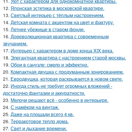
11.
Уют с характером для однокомнатной квартиры.
12.
Японская эстетика в московской квартире.
13.
Светлый интерьер с тёплым настроением.
14.
Детская комната с акцентом на цвет и фактуру.
15.
Летнее убежище в старом фонде.
16.
Дореволюционная квартира с современным
звучанием.
17.
Интерьер с характером в доме конца XIX века.
18.
Элегантная квартира с настроением старой москвы.
19.
Обои в санузле: смело и эффектно.
20.
Компактная двушка с продуманным зонированием.
21.
Евродвушка, которая раскрывается в новом свете.
22.
Иногда стиль не требует огромных вложений -
достаточно фантазии и аккуратности.
23.
Мелочи решают всё - особенно в интерьере.
24.
С намёком на винтаж.
25.
Даже на площади всего 4 кв.
26.
Терракотовое тепло дома.
27.
Свет и дыхание времени.