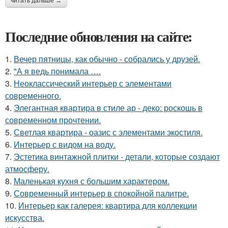
читать дальше →
Последние обновления на сайте:
1.
Вечер пятницы, как обычно - собрались у друзей.
2.
"А я ведь понимала ….
3.
Неоклассический интерьер с элементами
современного.
4.
Элегантная квартира в стиле ар - деко: роскошь в
современном прочтении.
5.
Светлая квартира - оазис с элементами экостиля.
6.
Интерьер с видом на воду.
7.
Эстетика винтажной плитки - детали, которые создают
атмосферу.
8.
Маленькая кухня с большим характером.
9.
Современный интерьер в спокойной палитре.
10.
Интерьер как галерея: квартира для коллекции
искусства.