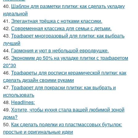
40.
Шаблон для разметки плитки: как сделать укладку
идеальной
41.
Элегантная трёшка с нотками классики.
42.
Современная классика для семьи с детьми.
43.
Трафарет многоразовый для плитки: как выбрать
лучший
44.
Гармония и уют в небольшой евродвушке.
45.
Экономим до 50% на укладке плитки с трафаретом
20*30
46.
Трафареты для росписи керамической плитки: как
сделать дизайн своими руками
47.
Трафарет для покраски плитки: как выбрать и
использовать
48.
Headlines:
49.
Хотите, чтобы кухня стала вашей любимой зоной
дома?
50.
Как сделать поделки из пластмассовых бутылок:
простые и оригинальные идеи