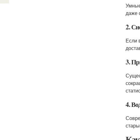
Умные
даже 
2. С
Если 
доста
3. П
Сущес
сокра
статис
4. В
Совре
стары
Как