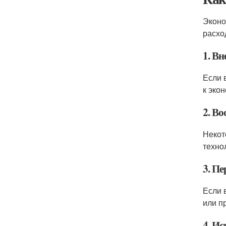
Эконо
расхо
1. В
Если 
к эко
2. В
Некот
техно
3. Пе
Если 
или п
4. И