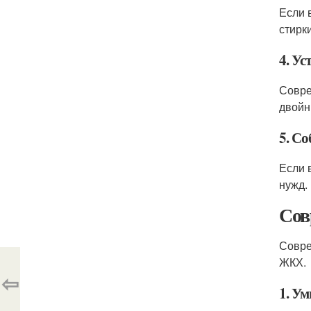
Если 
стирк
4. У
Совре
двойн
5. С
Если 
нужд.
Сов
Совре
ЖКХ.
⇦
1. У