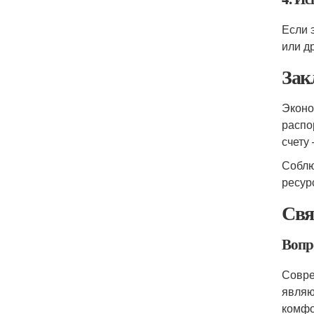
Если 
или д
Зак
Эконо
распо
счету
Соблю
ресур
Свя
Вопр
Совре
являю
комфо