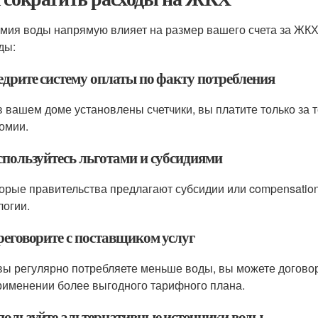
мия воды напрямую влияет на размер вашего счета за ЖКХ.
ды:
недрите систему оплаты по факту потребления
в вашем доме установлены счетчики, вы платите только за т
номии.
оспользуйтесь льготами и субсидиями
орые правительства предлагают субсидии или compensation
логии.
реговорите с поставщиком услуг
вы регулярно потребляете меньше воды, вы можете догово
рименении более выгодного тарифного плана.
спользуйте альтернативные источники воды