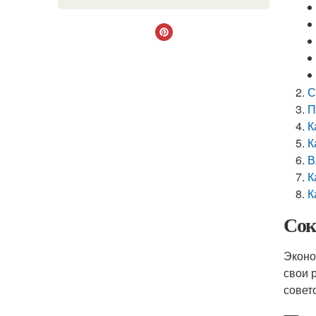
С
П
К
К
В
К
К
Сок
Эконо
свои 
совет