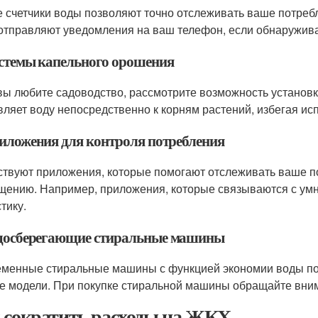
 счетчики воды позволяют точно отслеживать ваше потреб
отправляют уведомления на ваш телефон, если обнаружив
истемы капельного орошения
вы любите садоводство, рассмотрите возможность установ
вляет воду непосредственно к корням растений, избегая ис
риложения для контроля потребления
твуют приложения, которые помогают отслеживать ваше по
щению. Например, приложения, которые связываются с ум
тику.
одосберегающие стиральные машины
менные стиральные машины с функцией экономии воды пот
е модели. При покупке стиральной машины обращайте вним
 сократить расходы на ЖКХ