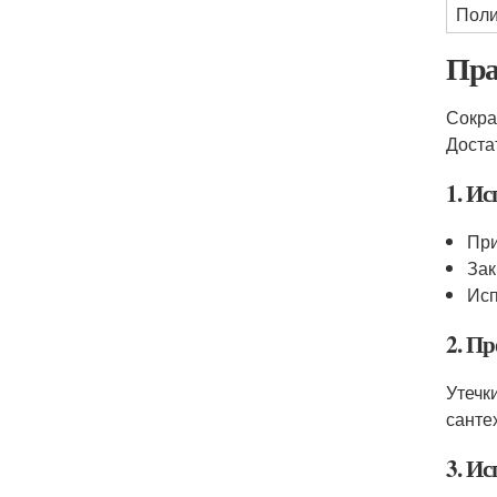
Поли
Пра
Сокра
Доста
1. Ис
При
Зак
Исп
2. Пр
Утечк
санте
3. И