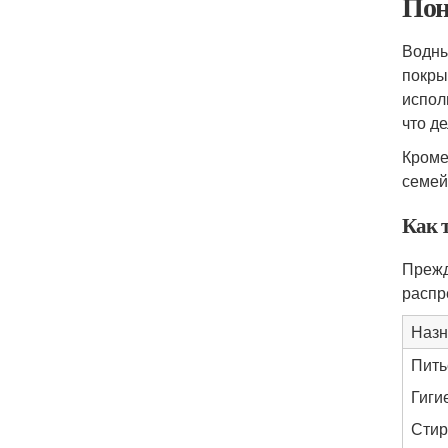
Пон
Водны
покры
испол
что д
Кроме
семей
Как 
Прежд
распр
Назн
Пить
Гиги
Стир