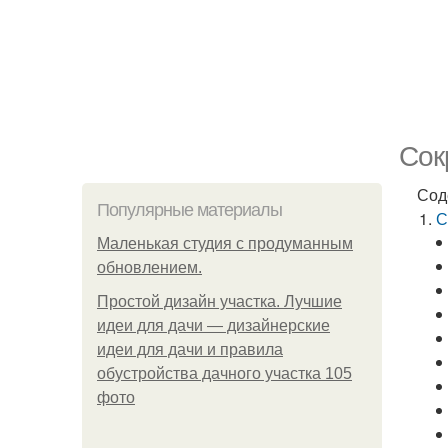
Сок
Сод
Популярные материалы
С
Маленькая студия с продуманным
обновлением.
Простой дизайн участка. Лучшие
идеи для дачи — дизайнерские
идеи для дачи и правила
обустройства дачного участка 105
фото