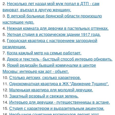
2.
Несколько лет назад мой муж попал в ДТП - сам
виноват, въехал в другую женщину.
3.
В детской больнице брянской области произошло
настоящее чудо.
4.
Нежная комната для девочки в пастельных оттенках.
5.
Уютная студия в историческом здании 1917 года.
6.
Городская квартира с настроением загородной
резиденции.
7.
Когда каждый метр на семью работает.
8.
Декор и текстиль - быстрый способ интерьер обновить.
9.
Яркий редизайн бывшей коммуналки в центре
Москвы: интерьер как арт - объект.
10.
Столько детских, сколько характеров.
11.
Однокомнатная квартира в ЖК "Движение Тушино".
12.
Маленькая квартира для молодой девушки.
13.
Закатный розовый и свежая зелень.
14.
Интерьер для девушки - путешественницы в астане.
15.
Студия с характером и выразительным акцентом.
16.
Необычное сочетание материалов делает этот