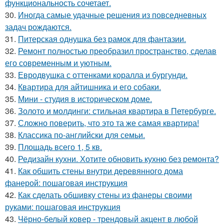
функциональность сочетает.
30.
Иногда самые удачные решения из повседневных
задач рождаются.
31.
Питерская однушка без рамок для фантазии.
32.
Ремонт полностью преобразил пространство, сделав
его современным и уютным.
33.
Евродвушка с оттенками коралла и бургунди.
34.
Квартира для айтишника и его собаки.
35.
Мини - студия в историческом доме.
36.
Золото и молдинги: стильная квартира в Петербурге.
37.
Сложно поверить, что это та же самая квартира!
38.
Классика по-английски для семьи.
39.
Площадь всего 1, 5 кв.
40.
Редизайн кухни. Хотите обновить кухню без ремонта?
41.
Как обшить стены внутри деревянного дома
фанерой: пошаговая инструкция
42.
Как сделать обшивку стены из фанеры своими
руками: пошаговая инструкция
43.
Чёрно-белый ковер - трендовый акцент в любой