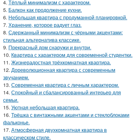
4.
Тёплый минимализм с характером.
5.
Балкон как продолжение кухни.
6.
Небольшая квартира с продуманной планировкой.
7.
Хранение, которое радует глаз.
8.
Сдержанный минимализм с чёрными акцентами:
стильная альтернатива классике.
9.
Прекрасный дом снаружи и внутри.
10.
Квартира с характером для современной студентки.
11.
Жизнерадостная трёхкомнатная квартира.
12.
Дореволюционная квартира с современным
звучанием.
13.
Современная квартира с личным характером.
14.
Спокойный и сбалансированный интерьер для
семьи.
15.
Уютная небольшая квартира.
16.
Трёшка с винтажными акцентами и стеклоблоками
фальконье.
17.
Атмосферная двухкомнатная квартира в
классическом стиле.