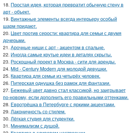
18.
Простая идея, которая превратит обычную стену в
арт - объект.
19.
Винтажные элементы всегда интерьеру особый
шарм придают.
20.
Цвет против серости: квартира для семьи с двумя
дочерьми.
21.
Арочные ниши с арт - акцентом в спальне.
22.
Иногда самые крутые идеи в деталях скрыты.
23.
Роскошный проект в Москва - сити для аренды.
24.
Mid - Century Modern для молодой девушки.
25.
Квартира для семьи из четырёх человек.
26.
Питерская однушка без рамок для фантазии.
27.
Бежевый цвет давно стал классикой, но заигрывает
по-новому, если дополнить его правильными оттенками.
28.
Евротрёшка в Петербурге с яркими акцентами.
29.
Лаконичность со стилем.
30.
Лёгкая студия для студентки.
31.
Минимализм с душой.
32.
Квартира в сливовом настроении.