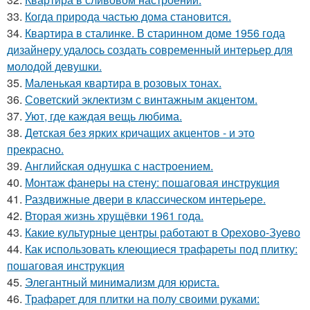
33.
Когда природа частью дома становится.
34.
Квартира в сталинке. В старинном доме 1956 года
дизайнеру удалось создать современный интерьер для
молодой девушки.
35.
Маленькая квартира в розовых тонах.
36.
Советский эклектизм с винтажным акцентом.
37.
Уют, где каждая вещь любима.
38.
Детская без ярких кричащих акцентов - и это
прекрасно.
39.
Английская однушка с настроением.
40.
Монтаж фанеры на стену: пошаговая инструкция
41.
Раздвижные двери в классическом интерьере.
42.
Вторая жизнь хрущёвки 1961 года.
43.
Какие культурные центры работают в Орехово-Зуево
44.
Как использовать клеющиеся трафареты под плитку:
пошаговая инструкция
45.
Элегантный минимализм для юриста.
46.
Трафарет для плитки на полу своими руками: