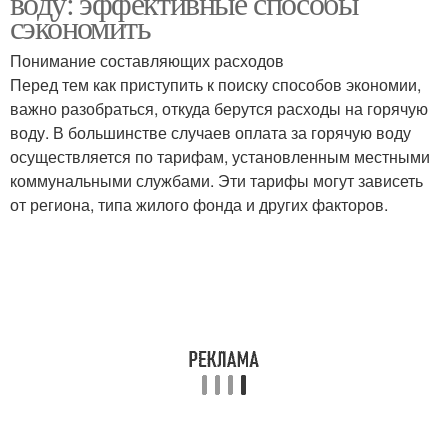
воду: эффективные способы
сэкономить
Понимание составляющих расходов
Счетчики на горячую
Перед тем как приступить к поиску способов экономии,
Вод из крана
воду
важно разобраться, откуда берутся расходы на горячую
воду. В большинстве случаев оплата за горячую воду
осуществляется по тарифам, установленным местными
коммунальными службами. Эти тарифы могут зависеть
Воды в квартире
Воды с помощью
от региона, типа жилого фонда и других факторов.
Вод на кухне
Сточные воды
Воды в повседневной
Воды в кухне
жизни