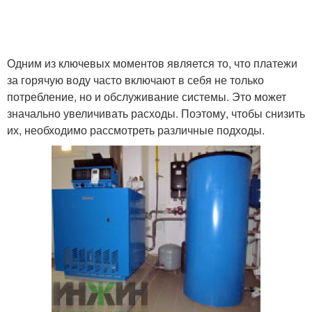
Оплаты за воду
Воды на кухне
Одним из ключевых моментов является то, что платежи
за горячую воду часто включают в себя не только
потребление, но и обслуживание системы. Это может
значально увеличивать расходы. Поэтому, чтобы снизить
Воды для экономии
Платы за воду
их, необходимо рассмотреть различные подходы.
Тарифы на воду
Плат за воду
Воды по счетчику
Воды до появления