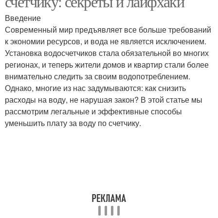
счетчику: секреты и лайфхаки
Введение
Современный мир предъявляет все больше требований
к экономии ресурсов, и вода не является исключением.
Воды при принятии
Техник для экономии
Установка водосчетчиков стала обязательной во многих
регионах, и теперь жители домов и квартир стали более
внимательно следить за своим водопотреблением.
Однако, многие из нас задумываются: как снизить
Воды на скважину
Счетчик на воду
расходы на воду, не нарушая закон? В этой статье мы
рассмотрим легальные и эффективные способы
уменьшить плату за воду по счетчику.
Расходы на воду
Воды в быту
Воды между
Вод для снижения
квартирами