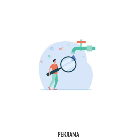
Тарифы на воду
Шаг к экономии
Воды на кухне
Воды в доме
Платы за воду
Вод для бытовых нужд
Самодельная экономия
Воды по счетчику