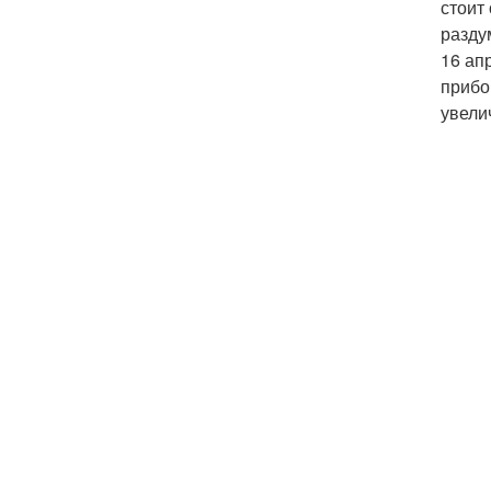
стоит
разду
16 ап
прибо
увели