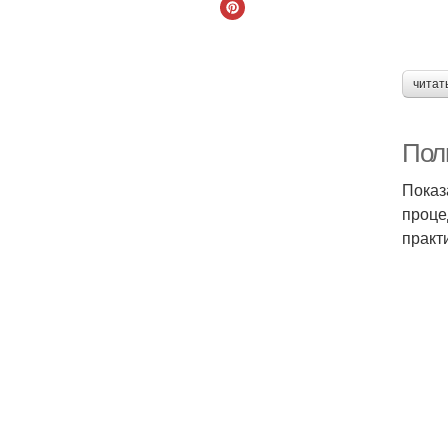
читат
Полн
Показ
проце
практ