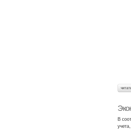
читат
Эко
В соо
учета