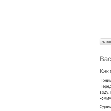
читат
Вас
Как
Поним
Перед
воду.
комму
Одним