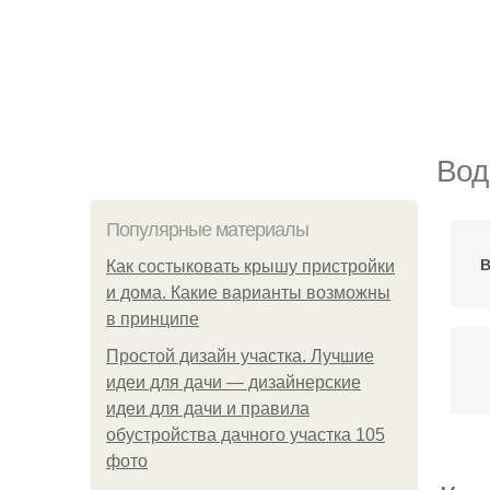
Вод
Популярные материалы
В
Как состыковать крышу пристройки
и дома. Какие варианты возможны
в принципе
Простой дизайн участка. Лучшие
идеи для дачи — дизайнерские
идеи для дачи и правила
обустройства дачного участка 105
фото