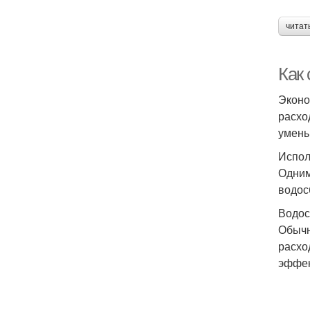
читат
Как 
Эконо
расхо
умень
Испол
Одним
водос
Водос
Обычн
расхо
эффек