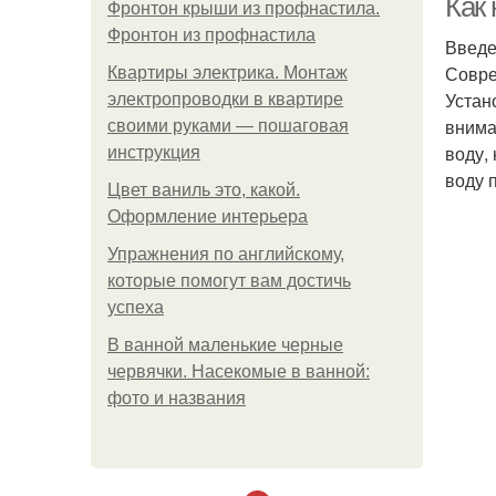
Как 
Фронтон крыши из профнастила.
Фронтон из профнастила
Введ
Совре
Квартиры электрика. Монтаж
Устан
электропроводки в квартире
внима
своими руками — пошаговая
воду,
инструкция
воду п
Цвет ваниль это, какой.
Оформление интерьера
Упражнения по английскому,
которые помогут вам достичь
успеха
В ванной маленькие черные
червячки. Насекомые в ванной:
фото и названия