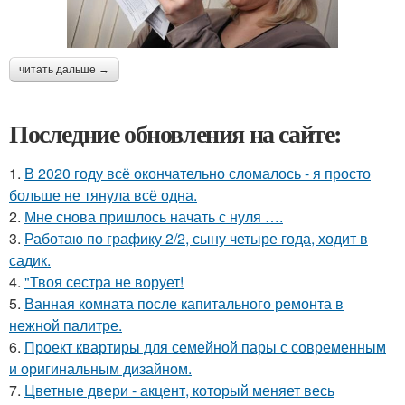
читать дальше →
Последние обновления на сайте:
1.
В 2020 году всё окончательно сломалось - я просто
больше не тянула всё одна.
2.
Мне снова пришлось начать с нуля ….
3.
Работаю по графику 2/2, сыну четыре года, ходит в
садик.
4.
"Твоя сестра не ворует!
5.
Ванная комната после капитального ремонта в
нежной палитре.
6.
Проект квартиры для семейной пары с современным
и оригинальным дизайном.
7.
Цветные двери - акцент, который меняет весь