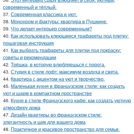
современный и тёплый.
37.
Современная классика и уют.
38.
Монохром и фактуры: квартира в Пушкине.
39.
Что делает интерьер современным?
40.
Как использовать клеющиеся трафареты под плитку:
пошаговая инструкция
41.
Как выбрать трафареты для плитки под покраску:
советы и рекомендации
42.
Трёшка, в которую влюбляешься с порога.
43.
Студия в стиле лофт: максимум воздуха и света.
44.
Квартира с акцентом на уют и творчество.
45.
Маленькая кухня в французском стиле: как создать
уют и шарм в компактном пространстве
46.
Кухня в стиле Французского кафе: как создать уютную
атмосферу дома
47.
Дизайн квартиры во французском стиле:
элегантность и шик для вашего дома
48.
Практичное и красивое пространство для семьи.