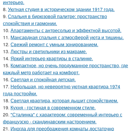
интерьер.
8.
Уютная студия в историческом здании 1917 года.
9.
Спальня в бирюзовой палитре: пространство
спокойствия и гармонии.
10.
Апартаменты с антресолью и эффектной высотой.
11.
Мансардная спальня с атмосферой уюта и тишины.
12.
Свежий ремонт с умным зонированием.
13.
Люстры и светильники из макраме.
14.
Яркий интерьер квартиры в сталинке.
15.
Компактное, но очень продуманное пространство, где
каждый метр работает на комфорт.
16.
Светлая и спокойная детская.
17.
Небольшая, но невероятно уютная квартира 1974
года постройки.
18.
Светлая квартира, которая дышит спокойствием.
19.
Кухня - гостиная в современном стиле.
20.
"Сталинка" с характером: современный интерьер с
французско - скандинавским настроением.
21.
Иногда для преображения комнаты достаточно