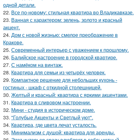
одной детали.
22.
Все по-новому: стильная квартира во Владикавказе.
23.
Ванная с характером: зелень, золото и красный
акцент.
24.
Дом с новой жизнью: смелое преображение в
Кракове.
25.
Современный интерьер с уважением к прошлому.
26.
Балийское настроение в городской квартире.
27.
С намёком на винтаж.
28.
Квартира для семьи из четырёх человек.
29.
Компактное решение для небольших кухонь -
гостиных - шкаф с откидной столешницей.
30.
Желтый и красный: квартира с яркими акцентами.
31.
Квартира в сливовом настроении.
32.
Мини - студия в историческом доме.
33.
"Голубые Акценты и Светлый уют".
34.
Квартира, где цвета лечат усталость.
35.
Минимализм с душой: квартира для аренды.
36.
Этот интерьер сразу влюбляет в себя: уютный,