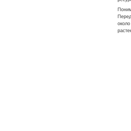
Поним
Перед
около
расте