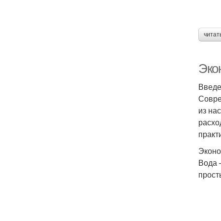
читат
Эко
Введ
Совре
из на
расхо
практ
Эконо
Вода 
прост