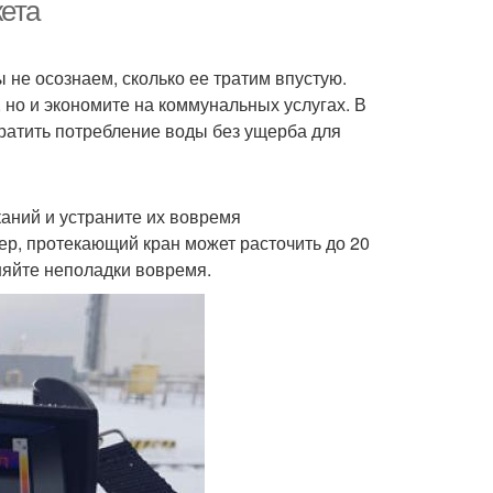
квартирами
жета
 не осознаем, сколько ее тратим впустую.
мия на средствах
Экономия на здоровье
 но и экономите на коммунальных услугах. В
ратить потребление воды без ущерба для
аний и устраните их вовремя
р, протекающий кран может расточить до 20
няйте неполадки вовремя.