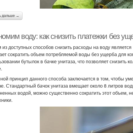
ь дальше →
номим воду: как снизить платежки без ущ
 из доступных способов снизить расходы на воду является
ает сократить объем потребляемой воды без ущерба для ко
ьзовании бутылок в бачке унитаза, что позволяет снизить 
.
ной принцип данного способа заключается в том, чтобы ум
зе. Стандартный бачок унитаза вмещает около 8 литров во
ненных водой, можно существенно сократить этот объем, н
хники.