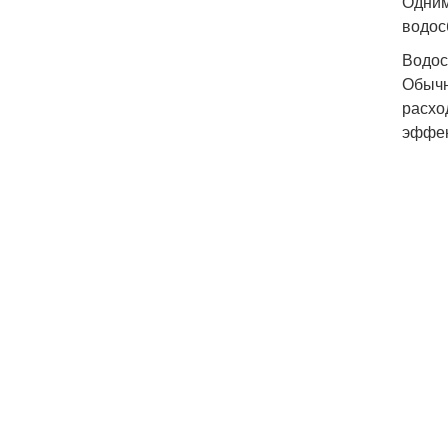
Одним
водос
Водос
Обычн
расхо
эффек