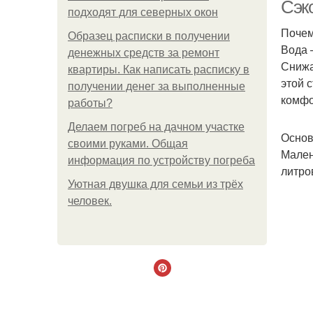
Сэк
подходят для северных окон
Почем
Образец расписки в получении
Вода 
денежных средств за ремонт
Снижа
квартиры. Как написать расписку в
этой 
получении денег за выполненные
комфо
работы?
Делаем погреб на дачном участке
М
Основ
своими руками. Общая
Мален
информация по устройству погреба
литро
Уютная двушка для семьи из трёх
человек.