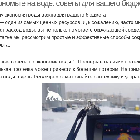
ономьте на воде: советы для вашего бюд
у экономия воды важна для вашего бюджета
— один из самых ценных ресурсов, и, к сожалению, часто мы
Воды в квартире
Польза от экономии
Эконо
я расход воды, вы не только помогаете окружающей среде,
статье мы рассмотрим простые и эффективные способы сок
рта.
еры для экономии
ные советы по экономии воды 1. Проверьте наличие протек
ькая протечка может привести к большим потерям. Наприме
в воды в день. Регулярно осматривайте сантехнику и устра