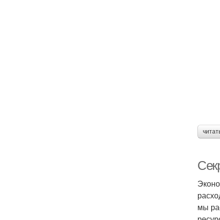
читат
Сек
Эконо
расхо
мы ра
ресур