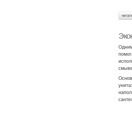
читат
Эко
Одним
помог
испол
смыве
Основ
унита
напол
санте