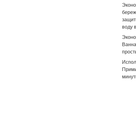
Эконо
береж
защит
воду 
Эконо
Ванна
прост
Испол
Прими
минут