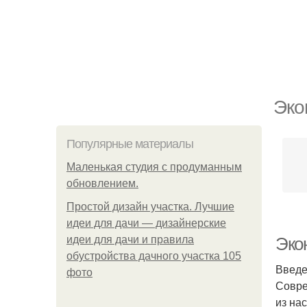
Эко
Популярные материалы
Маленькая студия с продуманным
обновлением.
Простой дизайн участка. Лучшие
идеи для дачи — дизайнерские
идеи для дачи и правила
Эко
обустройства дачного участка 105
Введ
фото
Совре
из на