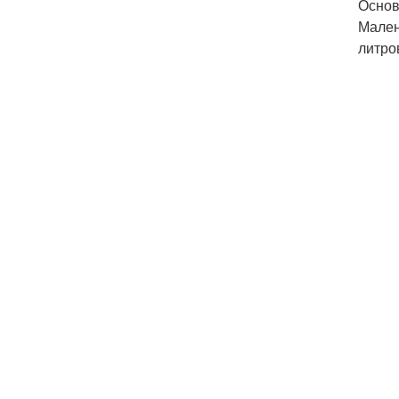
Основ
Мален
литро