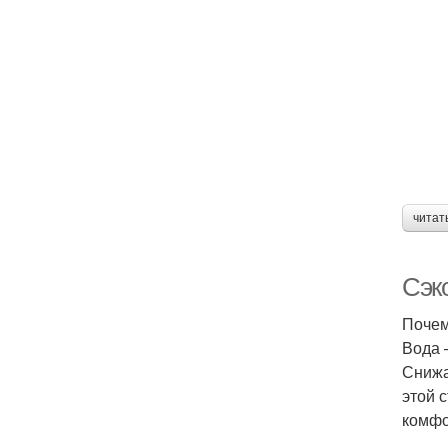
читат
Сэк
Почем
Вода 
Снижа
этой 
комфо