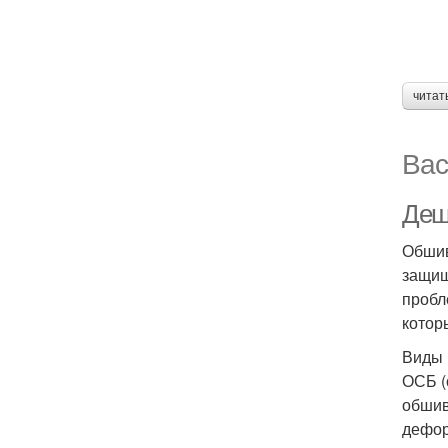
читат
Вас
Деш
Обшив
защищ
пробл
котор
Виды 
ОСБ (
обшив
дефор