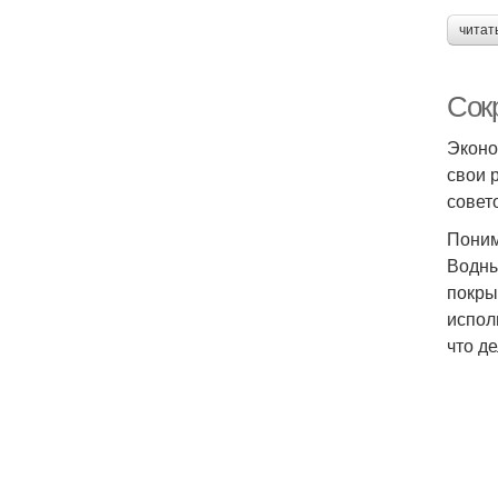
читат
Сок
Эконо
свои 
совет
Поним
Водны
покры
испол
что д