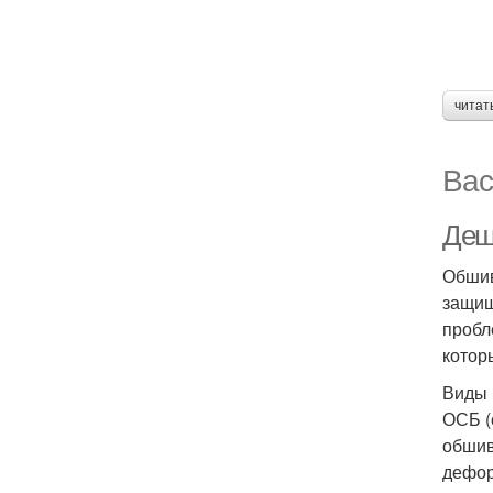
читат
Вас
Деш
Обшив
защищ
пробл
котор
Виды 
ОСБ (
обшив
дефор