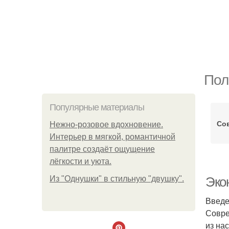
Пол
Популярные материалы
Со
Нежно-розовое вдохновение.
Интерьер в мягкой, романтичной
палитре создаёт ощущение
лёгкости и уюта.
Из "Однушки" в стильную "двушку".
Эко
Введ
Совре
из на