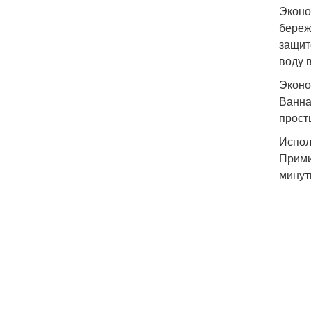
Эконо
береж
защит
воду 
Эконо
Ванна
прост
Испол
Прими
минут