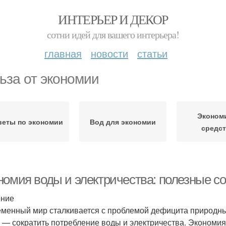
ИНТЕРЬЕР И ДЕКОР
сотни идей для вашего интерьера!
главная
новости
статьи
ьза от экономии
Эконом
веты по экономии
Вод для экономии
средс
номия воды и электричества: полезные с
ение
менный мир сталкивается с проблемой дефицита природных
с — сократить потребление воды и электричества. Экономия 