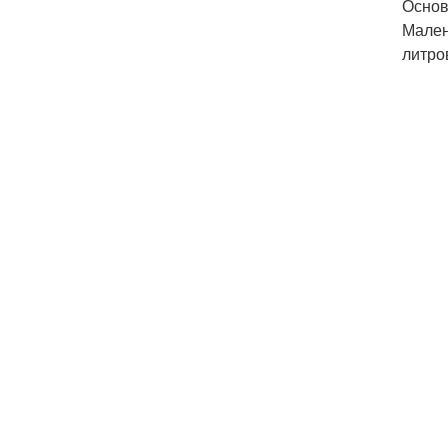
Основ
Мален
литро