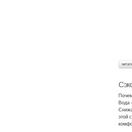
читат
Сэк
Почем
Вода 
Снижа
этой 
комфо