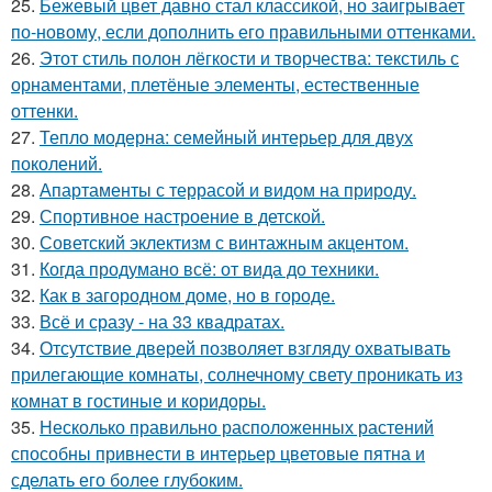
25.
Бежевый цвет давно стал классикой, но заигрывает
по-новому, если дополнить его правильными оттенками.
26.
Этот стиль полон лёгкости и творчества: текстиль с
орнаментами, плетёные элементы, естественные
оттенки.
27.
Тепло модерна: семейный интерьер для двух
поколений.
28.
Апартаменты с террасой и видом на природу.
29.
Спортивное настроение в детской.
30.
Советский эклектизм с винтажным акцентом.
31.
Когда продумано всё: от вида до техники.
32.
Как в загородном доме, но в городе.
33.
Всё и сразу - на 33 квадратах.
34.
Отсутствие дверей позволяет взгляду охватывать
прилегающие комнаты, солнечному свету проникать из
комнат в гостиные и коридоры.
35.
Несколько правильно расположенных растений
способны привнести в интерьер цветовые пятна и
сделать его более глубоким.