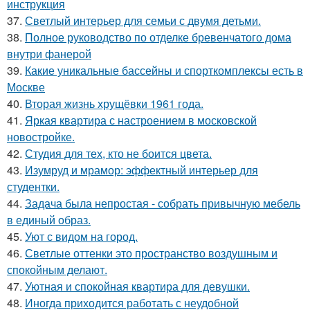
инструкция
37.
Светлый интерьер для семьи с двумя детьми.
38.
Полное руководство по отделке бревенчатого дома
внутри фанерой
39.
Какие уникальные бассейны и спорткомплексы есть в
Москве
40.
Вторая жизнь хрущёвки 1961 года.
41.
Яркая квартира с настроением в московской
новостройке.
42.
Студия для тех, кто не боится цвета.
43.
Изумруд и мрамор: эффектный интерьер для
студентки.
44.
Задача была непростая - собрать привычную мебель
в единый образ.
45.
Уют с видом на город.
46.
Светлые оттенки это пространство воздушным и
спокойным делают.
47.
Уютная и спокойная квартира для девушки.
48.
Иногда приходится работать с неудобной