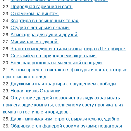
22.
Природная гармония и свет.
23.
С намёком на винтаж.
24.
Квартира в насыщенных тонах.
25.
Студия с четырьмя окнами.
26.
Атмосфера для души и друзей.
27.
Минимализм с душой.
28.
Золото и молдинги: стильная квартира в Петербурге.
29.
Светлый уют с природными акцентами.
30.
Большая роскошь на маленькой площади.
31.
В этом проекте сочетаются фактуры и цвета, которые
притягивают взгляд.
32.
Двухкомнатная квартира с ощущением свободы.
33.
Новая жизнь Сталинки.
34.
Отсутствие дверей позволяет взгляду охватывать
прилегающие комнаты, солнечному свету проникать из
комнат в гостиные и коридоры.
35.
Дарк - минимализм: строго, выразительно, удобно.
36.
Обшивка стен фанерой своими руками: пошаговая