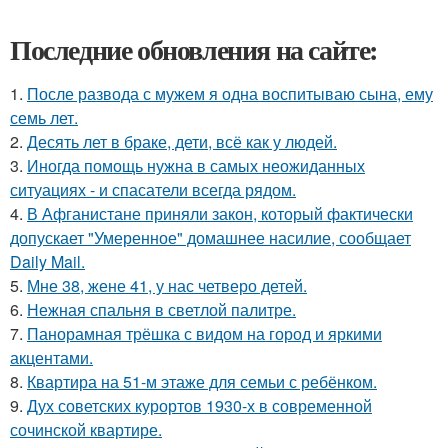
Последние обновления на сайте:
1.
После развода с мужем я одна воспитываю сына, ему
семь лет.
2.
Десять лет в браке, дети, всё как у людей.
3.
Иногда помощь нужна в самых неожиданных
ситуациях - и спасатели всегда рядом.
4.
В Афганистане приняли закон, который фактически
допускает "Умеренное" домашнее насилие, сообщает
Daily Mail.
5.
Мне 38, жене 41, у нас четверо детей.
6.
Нежная спальня в светлой палитре.
7.
Панорамная трёшка с видом на город и яркими
акцентами.
8.
Квартира на 51-м этаже для семьи с ребёнком.
9.
Дух советских курортов 1930-х в современной
сочинской квартире.