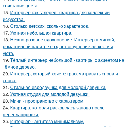
сочетание цвета.
15.
Интерьер как галерея: квартира для коллекции
искусства.
16.
Столько детских, сколько характеров.
17.
Уютная небольшая квартира.
18.
Нежно-розовое вдохновение. Интерьер в мягкой,
романтичной палитре создаёт ощущение лёгкости и
уюта.
19.
Тёплый интерьер небольшой квартиры с акцентом на
тёмное дерево.
20.
Интерьер, который хочется рассматривать снова и
снова.
21.
Стильная евродвушка для молодой девушки.
22.
Уютная студия для молодой девушки.
23.
Мини - пространство с характером.
24.
Квартира, которая раскрылась заново после
перепланировки.
25.
Интерьер - антитеза минимализму.