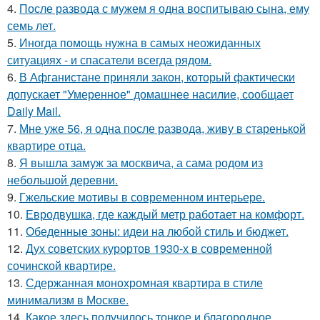
4.
После развода с мужем я одна воспитываю сына, ему
семь лет.
5.
Иногда помощь нужна в самых неожиданных
ситуациях - и спасатели всегда рядом.
6.
В Афганистане приняли закон, который фактически
допускает "Умеренное" домашнее насилие, сообщает
Daily Mail.
7.
Мне уже 56, я одна после развода, живу в старенькой
квартире отца.
8.
Я вышла замуж за москвича, а сама родом из
небольшой деревни.
9.
Гжельские мотивы в современном интерьере.
10.
Евродвушка, где каждый метр работает на комфорт.
11.
Обеденные зоны: идеи на любой стиль и бюджет.
12.
Дух советских курортов 1930-х в современной
сочинской квартире.
13.
Сдержанная монохромная квартира в стиле
минимализм в Москве.
14.
Какое здесь получилось тонкое и благородное