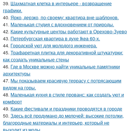
39.
Шахматная клетка в интерьере - возвращение
графики.
40.
Ярко, дерзко, по-своему: квартира вне шаблонов.
41.
Маленькая студия с вдохновением от природы.
42.
Какие культурные центры работают в Орехово-Зуево
43.
Петербургская квартира в духе Ikea 60-х.
44.
Городской уют для молодого инженера.
45.
Трафаретная плитка для декоративной штукатурки:
как создать уникальные стены
46.
Где в Москве можно найти уникальные памятники
архитектуры
47.
Мы показываем красивую террасу с потрясающим
видом на горы.
48.
Маленькая кухня в стиле прованс: как создать уют и
комфорт
49.
Какие фестивали и праздники проводятся в городе
50.
Здесь всё продумано до мелочей: высокие потолки,
благородные материалы и интерьер, который не
выходит из моды.