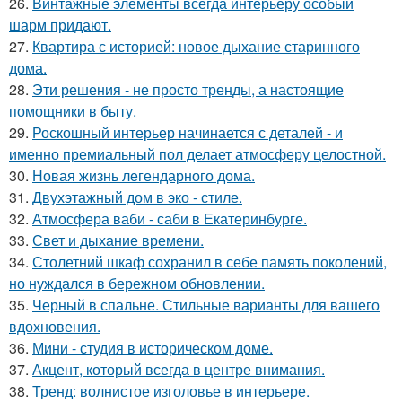
26.
Винтажные элементы всегда интерьеру особый
шарм придают.
27.
Квартира с историей: новое дыхание старинного
дома.
28.
Эти решения - не просто тренды, а настоящие
помощники в быту.
29.
Роскошный интерьер начинается с деталей - и
именно премиальный пол делает атмосферу целостной.
30.
Новая жизнь легендарного дома.
31.
Двухэтажный дом в эко - стиле.
32.
Атмосфера ваби - саби в Екатеринбурге.
33.
Свет и дыхание времени.
34.
Столетний шкаф сохранил в себе память поколений,
но нуждался в бережном обновлении.
35.
Черный в спальне. Стильные варианты для вашего
вдохновения.
36.
Мини - студия в историческом доме.
37.
Акцент, который всегда в центре внимания.
38.
Тренд: волнистое изголовье в интерьере.