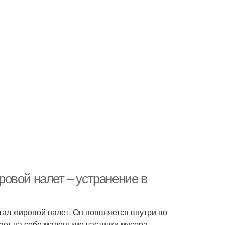
овой налет – устранение в
ал жировой налет. Он появляется внутри во
ает на себе маленькие частички мусора,