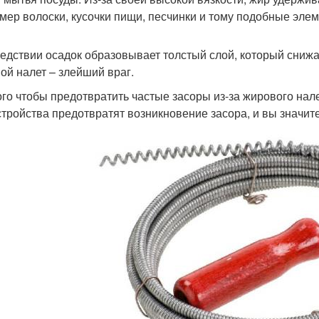
мер волоски, кусочки пищи, песчинки и тому подобные эле
едствии осадок образовывает толстый слой, который снижа
ой налет – злейший враг.
ого чтобы предотвратить частые засоры из-за жирового нал
стройства предотвратят возникновение засора, и вы значит