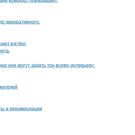
до декоративного.
вают взгляд.
уюта.
но они могут задать тон всему интерьеру.
жителей
еты и рекомендации