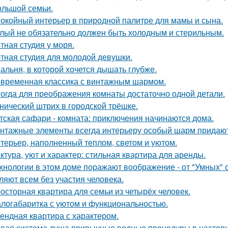
ольшой семьи.
окойный интерьер в природной палитре для мамы и сына.
лый не обязательно должен быть холодным и стерильным.
тная студия у моря.
тная студия для молодой девушки.
альня, в которой хочется дышать глубже.
временная классика с винтажным шармом.
огда для преображения комнаты достаточно одной детали.
нический штрих в городской трёшке.
тская сафари - комната: приключения начинаются дома.
нтажные элементы всегда интерьеру особый шарм придают
терьер, наполненный теплом, светом и уютом.
ктура, уют и характер: стильная квартира для аренды.
хнологии в этом доме поражают воображение - от "Умных" 
ляют всем без участия человека.
осторная квартира для семьи из четырёх человек.
логабаритка с уютом и функциональностью.
ендная квартира с характером.
вая система душа привычные водные процедуры в настоя