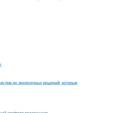
.
систем до экологичных решений, которые
щий комфорт превращает.