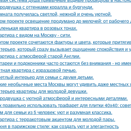
родвушка с оттенками коралла и бургунди.
мната получилась светлой, нежной и очень уютной.
ом проекте освещение продумано до мелочей: от рабочего 
ленькая квартира в розовых тонах.
артира с видом на Москву - сити.
этом проекте сочетаются фактуры и цвета, которые притяги
терьер, который сразу вызывает ощущение спокойствия и 
артира с атмосферой старой Англии.
тареи и подоконники часто остаются без внимания - но имен
тная квартира с изразцовой печью.
етлый интерьер для семьи с двумя детьми.
кие необычные места Москвы могут удивить даже местных 
терьер квартиры для молодой девушки.
родвушка с уютной атмосферой и интересными деталями.
к правильно использовать трафарет для плитки 40x40: сов
м для семьи из 5 человек: уют и разумная классика.
артира с терракотовым акцентом для молодой пары.
хня в парижском стиле: как создать уют и элегантность