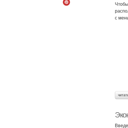
Чтобы
распо
с мен
читат
Эко
Введ