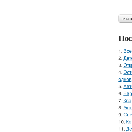
читат
Пос
1.
Все
2.
Дет
3.
Отк
4.
Эст
однов
5.
Авт
6.
Евр
7.
Ква
8.
Уют
9.
Све
10.
Ко
11.
Де