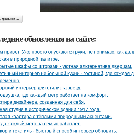
ь дальше →
ледние обновления на сайте:
м привет. Уже просто опускаются руки, не понимаю, как дал
ская в природной палитре.
рытые шкафы со шторами - уютная альтернатива дверцам.
етичный интерьер небольшой кухни - гостиной, где каждая 
ременно.
орский интерьер для стилиста звезд.
одвушка, где каждый метр работает на комфорт.
ртира дизайнера, созданная для себя.
ная студия в историческом здании 1917 года.
тлая квартира с тёплыми природными акцентами.
гда каждый метр на семью работает.
кор и текстиль - быстрый способ интерьер обновить.