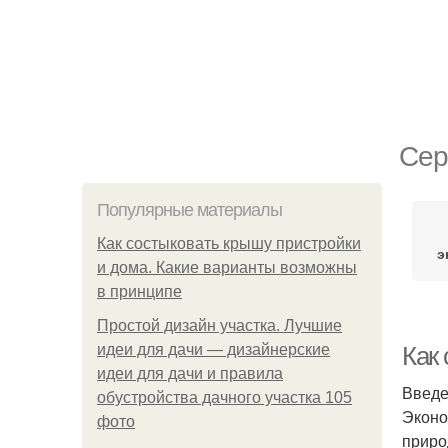
Сер
Популярные материалы
Как состыковать крышу пристройки
э
и дома. Какие варианты возможны
в принципе
Простой дизайн участка. Лучшие
идеи для дачи — дизайнерские
Как 
идеи для дачи и правила
Введ
обустройства дачного участка 105
Эконо
фото
приро