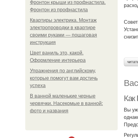
Фронтон крыши из профнастила.
расхо
Фронтон из профнастила
Квартиры электрика. Монтаж
Совет
электропроводки в квартире
Устан
своими руками — пошаговая
снизи
инструкция
Цвет ваниль это, какой.
Оформление интерьера
читат
Упражнения по английскому,
которые помогут вам достичь
Вас
успеха
В ванной маленькие черные
Как
червячки. Насекомые в ванной:
Вы уж
фото и названия
однак
Предс
Регул