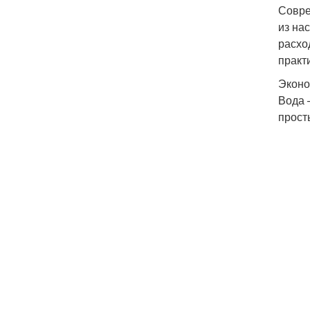
Совре
из на
расхо
практ
Эконо
Вода 
прост