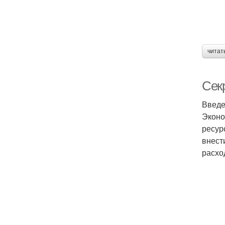
читат
Сек
Введ
Эконо
ресур
внест
расхо