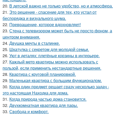
20.
В детской важно не только удобство, но и атмосфера.
21.
Это решение - спасение для тех, кто устал от
беспорядка и визуального шума.
22.
Превращение, которое вдохновляет!
23.
Стена с телевизором может быть не просто фоном, а
центром внимания.
24.
Двушка мечты в сталинке.
25.
Шкатулка с секретом для молодой семьи.
26.
Уют в деталях: плетёные корзины в интерьере.
27.
Каждый метр квартиры можно использовать с
пользой, если применить нестандартные решения.
28.
Квартира с круговой планировкой.
29.
Маленькая квартира с большим функционалом.
30.
Когда один предмет решает сразу несколько задач -
это настоящая Находка для дома.
31.
Когда природа частью дома становится.
32.
Двухкомнатная квартира для пары.
33.
Свобода и комфорт.