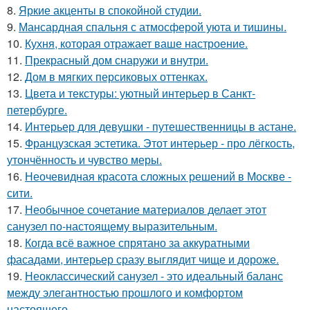
8.
Яркие акценты в спокойной студии.
9.
Мансардная спальня с атмосферой уюта и тишины.
10.
Кухня, которая отражает ваше настроение.
11.
Прекрасный дом снаружи и внутри.
12.
Дом в мягких персиковых оттенках.
13.
Цвета и текстуры: уютный интерьер в Санкт-
петербурге.
14.
Интерьер для девушки - путешественницы в астане.
15.
Французская эстетика. Этот интерьер - про лёгкость,
утончённость и чувство меры.
16.
Неочевидная красота сложных решений в Москве -
сити.
17.
Необычное сочетание материалов делает этот
санузел по-настоящему выразительным.
18.
Когда всё важное спрятано за аккуратными
фасадами, интерьер сразу выглядит чище и дороже.
19.
Неоклассический санузел - это идеальный баланс
между элегантностью прошлого и комфортом
настоящего.