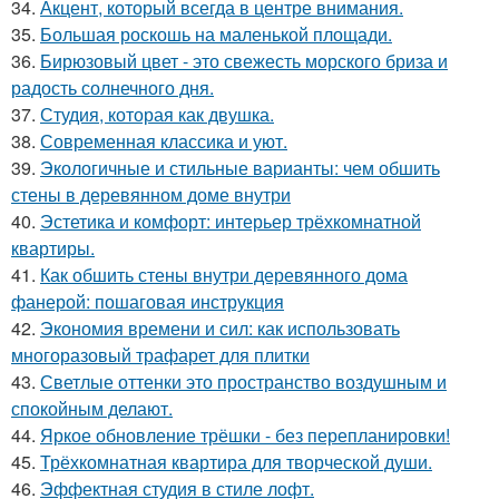
34.
Акцент, который всегда в центре внимания.
35.
Большая роскошь на маленькой площади.
36.
Бирюзовый цвет - это свежесть морского бриза и
радость солнечного дня.
37.
Студия, которая как двушка.
38.
Современная классика и уют.
39.
Экологичные и стильные варианты: чем обшить
стены в деревянном доме внутри
40.
Эстетика и комфорт: интерьер трёхкомнатной
квартиры.
41.
Как обшить стены внутри деревянного дома
фанерой: пошаговая инструкция
42.
Экономия времени и сил: как использовать
многоразовый трафарет для плитки
43.
Светлые оттенки это пространство воздушным и
спокойным делают.
44.
Яркое обновление трёшки - без перепланировки!
45.
Трёхкомнатная квартира для творческой души.
46.
Эффектная студия в стиле лофт.