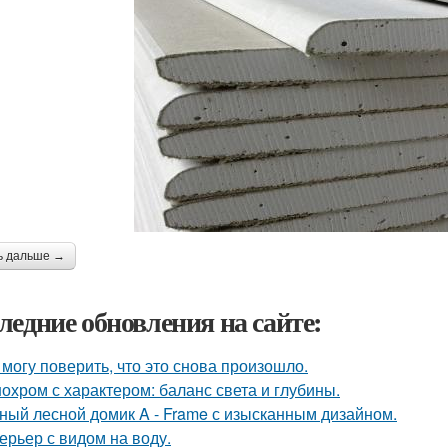
ь дальше →
ледние обновления на сайте:
 могу поверить, что это снова произошло.
охром с характером: баланс света и глубины.
ный лесной домик A - Frame с изысканным дизайном.
ерьер с видом на воду.