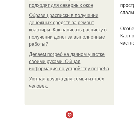
прост
подходят для северных окон
спаль
Образец расписки в получении
денежных средств за ремонт
Особе
квартиры. Как написать расписку в
Как п
получении денег за выполненные
частн
работы?
Делаем погреб на дачном участке
своими руками. Общая
информация по устройству погреба
Уютная двушка для семьи из трёх
человек.