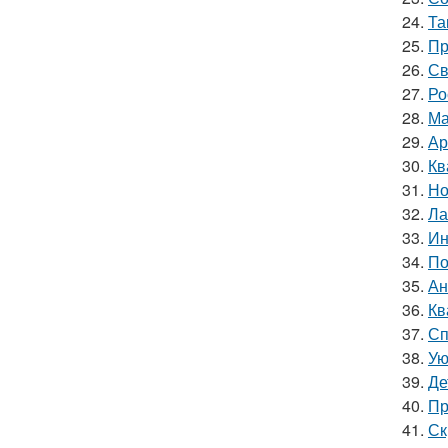
24.
Та
25.
Пр
26.
Св
27.
Ро
28.
Ма
29.
Ар
30.
Кв
31.
Но
32.
Ла
33.
Ин
34.
По
35.
Ан
36.
Кв
37.
Сп
38.
Ую
39.
Де
40.
Пр
41.
Ск