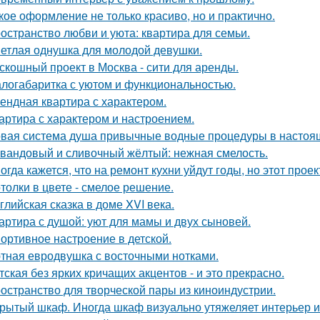
кое оформление не только красиво, но и практично.
остранство любви и уюта: квартира для семьи.
етлая однушка для молодой девушки.
скошный проект в Москва - сити для аренды.
логабаритка с уютом и функциональностью.
ендная квартира с характером.
артира с характером и настроением.
вая система душа привычные водные процедуры в настоя
вандовый и сливочный жёлтый: нежная смелость.
огда кажется, что на ремонт кухни уйдут годы, но этот прое
толки в цвете - смелое решение.
глийская сказка в доме XVI века.
артира с душой: уют для мамы и двух сыновей.
ортивное настроение в детской.
тная евродвушка с восточными нотками.
тская без ярких кричащих акцентов - и это прекрасно.
остранство для творческой пары из киноиндустрии.
рытый шкаф. Иногда шкаф визуально утяжеляет интерьер и