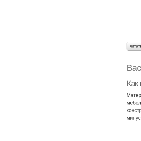
читат
Вас
Как
Матер
мебел
конст
минус