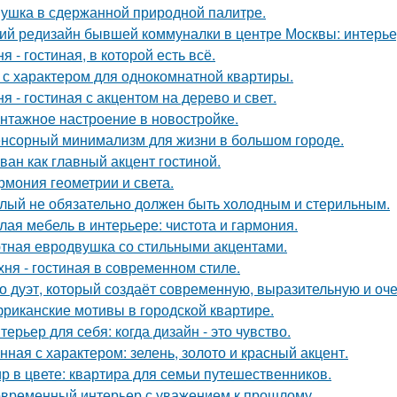
ушка в сдержанной природной палитре.
ий редизайн бывшей коммуналки в центре Москвы: интерьер 
ня - гостиная, в которой есть всё.
 с характером для однокомнатной квартиры.
ня - гостиная с акцентом на дерево и свет.
нтажное настроение в новостройке.
нсорный минимализм для жизни в большом городе.
ван как главный акцент гостиной.
рмония геометрии и света.
лый не обязательно должен быть холодным и стерильным.
лая мебель в интерьере: чистота и гармония.
тная евродвушка со стильными акцентами.
хня - гостиная в современном стиле.
о дуэт, который создаёт современную, выразительную и оч
риканские мотивы в городской квартире.
терьер для себя: когда дизайн - это чувство.
нная с характером: зелень, золото и красный акцент.
р в цвете: квартира для семьи путешественников.
временный интерьер с уважением к прошлому.