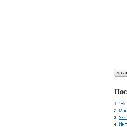
читат
Пос
1.
"Не
2.
Мон
3.
Уют
4.
Инт