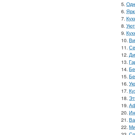
5.
Одн
6.
Ярк
7.
Кух
8.
Уют
9.
Кух
10.
Ви
11.
Се
12.
Ди
13.
Га
14.
Бе
15.
Бе
16.
Ую
17.
Ку
18.
Эт
19.
Аф
20.
Ин
21.
Ва
22.
Ми
23.
Со