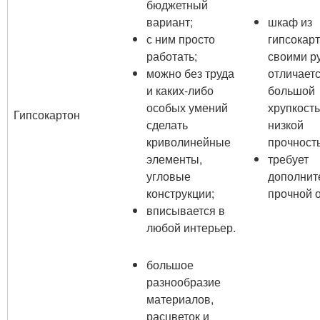
бюджетный
вариант;
шкаф из
с ним просто
гипсокар
работать;
своими р
можно без труда
отличает
и каких-либо
большой
особых умений
хрупкост
Гипсокартон
сделать
низкой
криволинейные
прочност
элементы,
требует
угловые
дополнит
конструкции;
прочной 
вписывается в
любой интерьер.
большое
разнообразие
материалов,
расцветок и