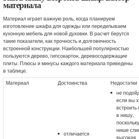
материала
Материал играет важную роль, когда планируем
изготовление шкафа для одежды или переделываем
кухонную мебель для новой духовки. В расчет берутся
такие показатели, как прочность и долговечность
встроенной конструкции. Наибольшей популярностью
пользуются дерево, гипсокартон, деревосодержащие
плиты. Плюсы и минусы каждого материала приведены
в таблице.
Материал
Достоинства
Недостатки
не подойд
если вы х
встроить
в нишу,
поскольку
нише сл
отличается
высокая