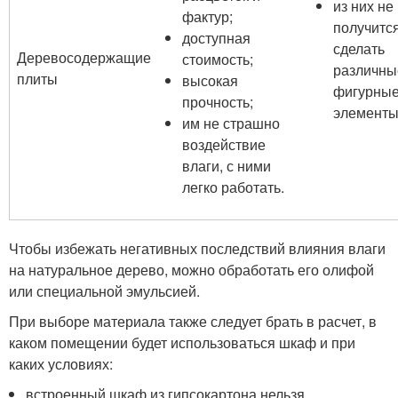
из них не
фактур;
получитс
доступная
сделать
Деревосодержащие
стоимость;
различны
плиты
высокая
фигурны
прочность;
элементы
им не страшно
воздействие
влаги, с ними
легко работать.
Чтобы избежать негативных последствий влияния влаги
на натуральное дерево, можно обработать его олифой
или специальной эмульсией.
При выборе материала также следует брать в расчет, в
каком помещении будет использоваться шкаф и при
каких условиях:
встроенный шкаф из гипсокартона нельзя