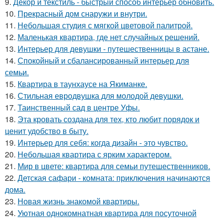
9.
Декор и текстиль - быстрый способ интерьер обновить.
10.
Прекрасный дом снаружи и внутри.
11.
Небольшая студия с мягкой цветовой палитрой.
12.
Маленькая квартира, где нет случайных решений.
13.
Интерьер для девушки - путешественницы в астане.
14.
Спокойный и сбалансированный интерьер для
семьи.
15.
Квартира в таунхаусе на Якиманке.
16.
Стильная евродвушка для молодой девушки.
17.
Таинственный сад в центре Уфы.
18.
Эта кровать создана для тех, кто любит порядок и
ценит удобство в быту.
19.
Интерьер для себя: когда дизайн - это чувство.
20.
Небольшая квартира с ярким характером.
21.
Мир в цвете: квартира для семьи путешественников.
22.
Детская сафари - комната: приключения начинаются
дома.
23.
Новая жизнь знакомой квартиры.
24.
Уютная однокомнатная квартира для посуточной