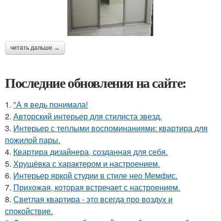
читать дальше →
Последние обновления на сайте:
1.
"А я ведь понимала!
2.
Авторский интерьер для стилиста звезд.
3.
Интерьер с теплыми воспоминаниями: квартира для
пожилой пары.
4.
Квартира дизайнера, созданная для себя.
5.
Хрущёвка с характером и настроением.
6.
Интерьер яркой студии в стиле нео Мемфис.
7.
Прихожая, которая встречает с настроением.
8.
Светлая квартира - это всегда про воздух и
спокойствие.