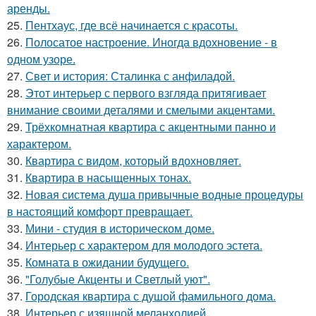
аренды.
25.
Пентхаус, где всё начинается с красоты.
26.
Полосатое настроение. Иногда вдохновение - в
одном узоре.
27.
Свет и история: Сталинка с анфиладой.
28.
Этот интерьер с первого взгляда притягивает
внимание своими деталями и смелыми акцентами.
29.
Трёхкомнатная квартира с акцентными панно и
характером.
30.
Квартира с видом, который вдохновляет.
31.
Квартира в насыщенных тонах.
32.
Новая система душа привычные водные процедуры
в настоящий комфорт превращает.
33.
Мини - студия в историческом доме.
34.
Интерьер с характером для молодого эстета.
35.
Комната в ожидании будущего.
36.
"Голубые Акценты и Светлый уют".
37.
Городская квартира с душой фамильного дома.
38.
Интерьер с изящной меланхолией.