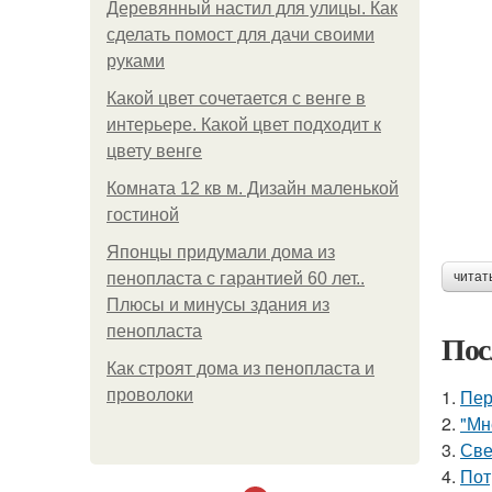
Деревянный настил для улицы. Как
сделать помост для дачи своими
руками
Какой цвет сочетается с венге в
интерьере. Какой цвет подходит к
цвету венге
Комната 12 кв м. Дизайн маленькой
гостиной
Японцы придумали дома из
пенопласта с гарантией 60 лет..
читат
Плюсы и минусы здания из
пенопласта
Пос
Как строят дома из пенопласта и
1.
Пер
проволоки
2.
"Мн
3.
Све
4.
Пот