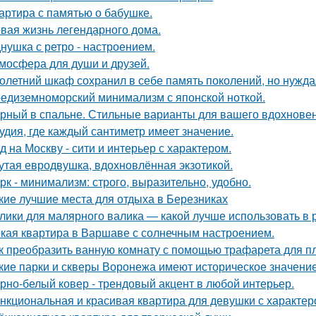
артира с памятью о бабушке.
вая жизнь легендарного дома.
нушка с ретро - настроением.
мосфера для души и друзей.
олетний шкаф сохранил в себе память поколений, но нужд
едиземноморский минимализм с японской ноткой.
рный в спальне. Стильные варианты для вашего вдохновен
удия, где каждый сантиметр имеет значение.
д на Москву - сити и интерьер с характером.
утая евродвушка, вдохновлённая экзотикой.
рк - минимализм: строго, выразительно, удобно.
кие лучшие места для отдыха в Березниках
лики для малярного валика — какой лучше использовать в 
кая квартира в Варшаве с солнечным настроением.
к преобразить ванную комнату с помощью трафарета для пл
кие парки и скверы Воронежа имеют историческое значени
рно-белый ковер - трендовый акцент в любой интерьер.
нкциональная и красивая квартира для девушки с характер