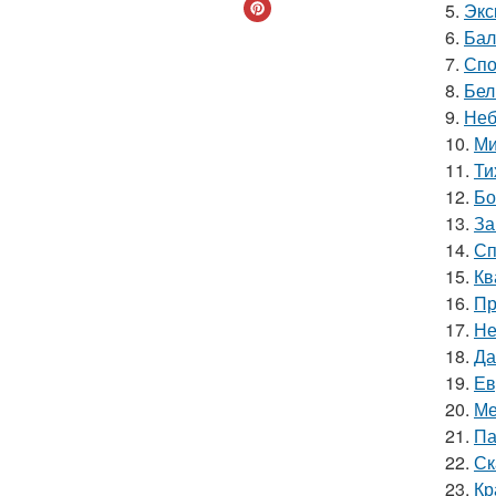
5.
Экс
6.
Бал
7.
Спо
8.
Бел
9.
Неб
10.
Ми
11.
Ти
12.
Бо
13.
За
14.
Сп
15.
Кв
16.
Пр
17.
Не
18.
Да
19.
Ев
20.
Ме
21.
Па
22.
Ск
23.
Кр