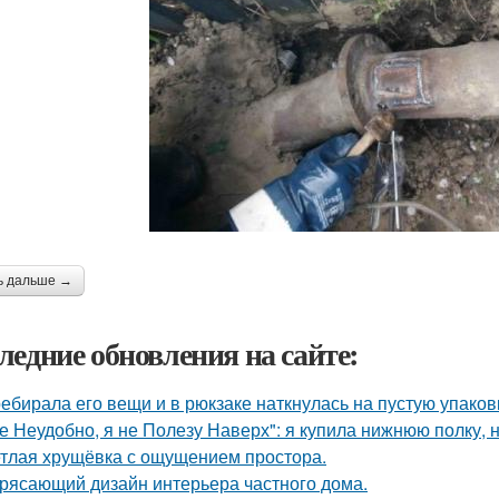
ь дальше →
ледние обновления на сайте:
ебирала его вещи и в рюкзаке наткнулась на пустую упаковку
е Неудобно, я не Полезу Наверх": я купила нижнюю полку, н
тлая хрущёвка с ощущением простора.
рясающий дизайн интерьера частного дома.