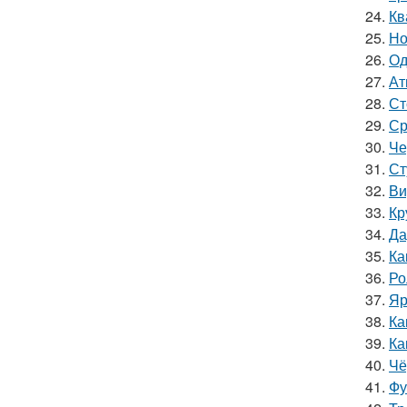
24.
Кв
25.
Но
26.
Од
27.
Ат
28.
Ст
29.
Ср
30.
Че
31.
Ст
32.
Ви
33.
Кр
34.
Да
35.
Ка
36.
Ро
37.
Яр
38.
Ка
39.
Ка
40.
Чё
41.
Фу