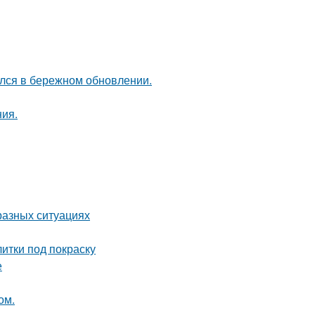
ался в бережном обновлении.
ия.
разных ситуациях
итки под покраску
е
ом.