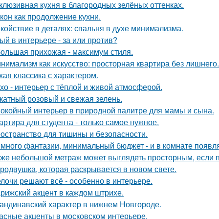
клюзивная кухня в благородных зелёных оттенках.
кон как продолжение кухни.
койствие в деталях: спальня в духе минимализма.
ый в интерьере - за или против?
ольшая прихожая - максимум стиля.
нимализм как искусство: просторная квартира без лишнего.
хая классика с характером.
хо - интерьер с тёплой и живой атмосферой.
катный розовый и свежая зелень.
окойный интерьер в природной палитре для мамы и сына.
артира для студента - только самое нужное.
остранство для тишины и безопасности.
много фантазии, минимальный бюджет - и в комнате появляе
же небольшой метраж может выглядеть просторным, если п
родвушка, которая раскрывается в новом свете.
лочи решают всё - особенно в интерьере.
рижский акцент в каждом штрихе.
андинавский характер в нижнем Новгороде.
асные акценты в московском интерьере.