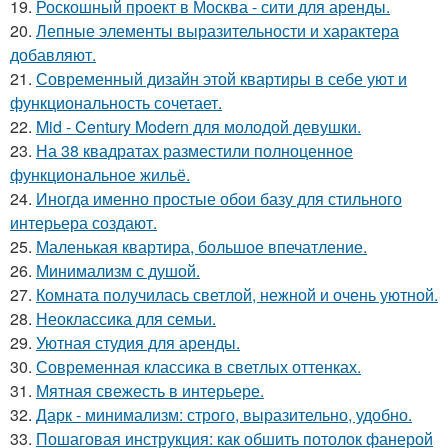
19.
Роскошный проект в Москва - сити для аренды.
20.
Лепные элементы выразительности и характера
добавляют.
21.
Современный дизайн этой квартиры в себе уют и
функциональность сочетает.
22.
Mid - Century Modern для молодой девушки.
23.
На 38 квадратах разместили полноценное
функциональное жильё.
24.
Иногда именно простые обои базу для стильного
интерьера создают.
25.
Маленькая квартира, большое впечатление.
26.
Минимализм с душой.
27.
Комната получилась светлой, нежной и очень уютной.
28.
Неоклассика для семьи.
29.
Уютная студия для аренды.
30.
Современная классика в светлых оттенках.
31.
Мятная свежесть в интерьере.
32.
Дарк - минимализм: строго, выразительно, удобно.
33.
Пошаговая инструкция: как обшить потолок фанерой