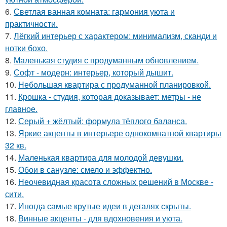
6.
Светлая ванная комната: гармония уюта и
практичности.
7.
Лёгкий интерьер с характером: минимализм, сканди и
нотки бохо.
8.
Маленькая студия с продуманным обновлением.
9.
Софт - модерн: интерьер, который дышит.
10.
Небольшая квартира с продуманной планировкой.
11.
Крошка - студия, которая доказывает: метры - не
главное.
12.
Серый + жёлтый: формула тёплого баланса.
13.
Яркие акценты в интерьере однокомнатной квартиры
32 кв.
14.
Маленькая квартира для молодой девушки.
15.
Обои в санузле: смело и эффектно.
16.
Неочевидная красота сложных решений в Москве -
сити.
17.
Иногда самые крутые идеи в деталях скрыты.
18.
Винные акценты - для вдохновения и уюта.