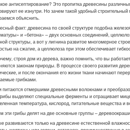
акое антисептирование? Это пропитка древесины различн
рвируют ее изнутри. Но зачем такой удобный строительный
раемся объяснить.
есный факт: древесина по своей структуре подобна железо
рматуры» и «бетона» – двух основных соединений, целлюло
ной структуры, а вот у лигнина развитое многомерное строе
остью на сжатие, а целлюлоза при этом обеспечивает гибко
очему, строя дом из дерева, важно помнить, что вы работа
няются законам природы. В процессе своего развития дере
ические, и после окончания его жизни ткани начинают пер
аемые грибками.
и питаются отмершими древесными волокнами и преобразо
грибы выделяют специальные ферменты и отращивает мице
еленная температура, кислород, питательные вещества и в
м эти грибы делят на две основные группы – деревоокра
е развиваются только на древесине естественной влажност
оты, желтизны или зелени, оставаясь преимущественно в з