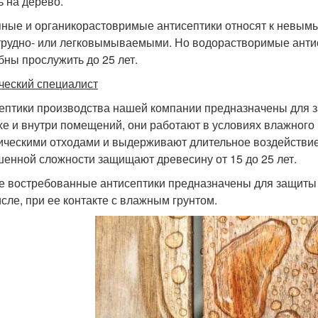
ь на дерево.
ные и органикорастовримые антисептики относят к невымы
трудно- или легковымываемыми. Но водорастворимые анти
бны прослужить до 25 лет.
ческий специалист
ептики производства нашей компании предназначены для з
хе и внутри помещений, они работают в условиях влажного к
ическими отходами и выдерживают длительное воздействие 
енной сложности защищают древесину от 15 до 25 лет.
 востребованные антисептики предназначены для защиты 
исле, при ее контакте с влажным грунтом.