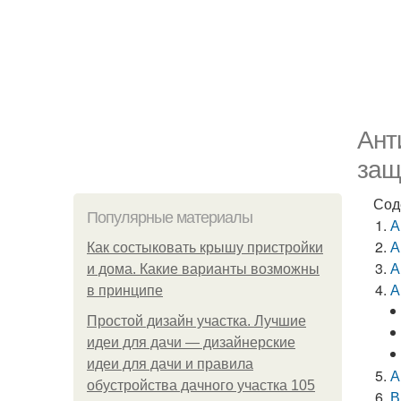
Ант
защ
Сод
Популярные материалы
А
А
Как состыковать крышу пристройки
А
и дома. Какие варианты возможны
А
в принципе
Простой дизайн участка. Лучшие
идеи для дачи — дизайнерские
идеи для дачи и правила
А
обустройства дачного участка 105
В