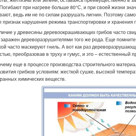
 Погибают при нагреве больше 80°С, и при своей жизни зна
вают, ведь им не по силам разрушать лигнин. Поэтому само
е признак нарушения режима транспортировки и хранения 
личие у древесины деревоокрашивающих грибов часто свидет
 заражен дереворазрушителями того же рода. Еще помните
кой часто маскируют гниль. А вот как раз дереворазрушаю
стью, преобразовав в труху и гумус, и это – естественный 
очему еще в процессе производства строительного матери
азвития грибков условиям: жесткой сушке, высокой темпер
ранных химических веществ.