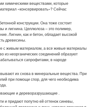
ыми химическими веществами, которые
 материал «консервировать»? Сейчас
бетонной конструкции. Она тоже состоит
зы и лигнина. Целлюлоза – это полимер,
ние. Лигнин, как и бетон, обладает высокой
сть древесины.
ете с живым материалом, а все живые материалы
во из неорганических соединений образуют
ерабатываться сапрофитами, в народе
вывают их снова в минеральные вещества. При
лий при помощи спор, для чего необходима
ода.
шивающие и дереворазрушающие .
и и придают попутно ей оттенок синевы,
аболонной древесине и лишь изредка проникая в