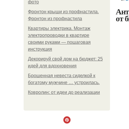
фото
Ант
Фронтон крыши из профнастила.
от 
Фронтон из профнастила
Квартиры электрика. Монтаж
электропроводки в квартире
своими руками — пошаговая
инструкция
Декорируй свой дом на бюджет: 25
идей для вдохновения
Брошенная невеста сиделкой к
богатому мужчине … устроилась.
Ковролин: от идеи до реализации