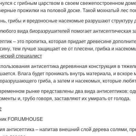
нулся с грибным царством в своем свежепостроенном доме. 
черные прожилки на половой доске. Такой мохнатый лес поп
нь, грибы и вредоносные насекомые разрушают структуру 
 любого вида биоразрушителей помогает антисептическая з
ептик – это пропитка, которая придает древесине дополнит
сину, тем лучше защищает ее от плесени, грибка и насеком
ческий специалист
спользования антисептика деревянная конструкция в тяжел
шается. Влага будет проникать внутрь материала, и вскоре 
оразрушающего гриба, а затем и насекомых, которые любят
временном рынке представлены два вида антисептиков: одн
рменты и, грубо говоря, заставляют их умирать от голода.
2
тник FORUMHOUSE
ия антисептика – напитав внешний слой дерева солями, пре