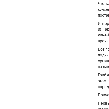
Что т
консе
поста
Интер
из «а
линей
прочн
Вот п
подчи
орган
назыв
Грибк
этом 
опред
Приче
Первы
красн