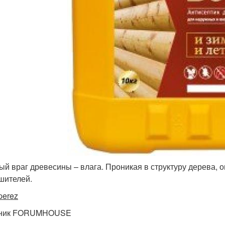
ый враг древесины – влага. Проникая в структуру дерева, 
шителей.
perez
тник FORUMHOUSE