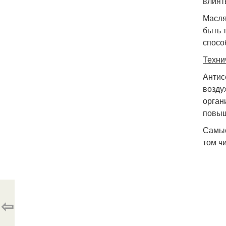
влият
Масля
быть 
спосо
Техни
Антис
возду
орган
повыш
Самые
том ч
⇦