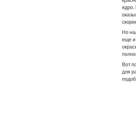
ядро.
оказы
скоре
Но на
еще и
окрас
полно
Вот п
для р
подоб