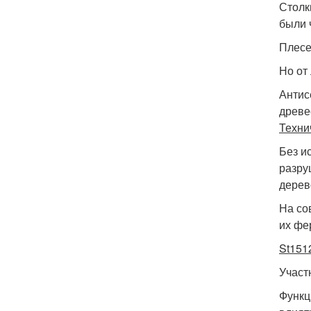
Столк
были 
Плесе
Но от
Антис
древе
Техни
Без и
разру
дерев
На со
их фе
St151
Учас
Функц