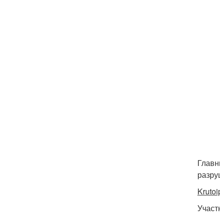
Главн
разру
Krutoi
Учас