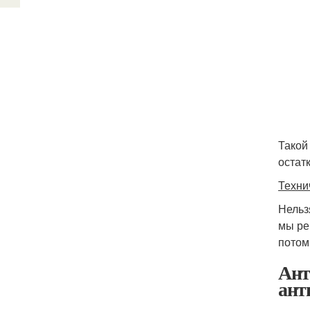
Такой
остат
Техни
Нельз
мы ре
потом
Ант
ант