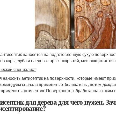
 антисептик наносятся на подготовленную сухую поверхност
ков коры, луба и следов старых покрытий, мешающих антисе
ческий специалист
я наносить антисептик на поверхности, которые имеют приз
комендуем сначала применить отбеливатель , потом дождат
 применить антисептик. Поверхность, обработанная таким с
исептик для дерева для чего нужен. За
исептирование?