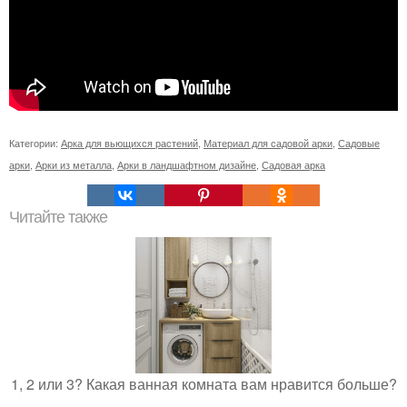
Категории:
Арка для вьющихся растений
,
Материал для садовой арки
,
Садовые
арки
,
Арки из металла
,
Арки в ландшафтном дизайне
,
Садовая арка
Читайте также
1, 2 или 3? Какая ванная комната вам нравится больше?