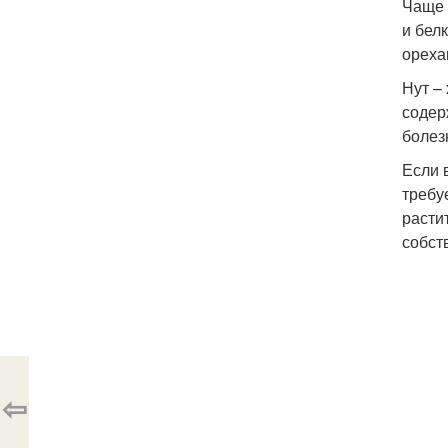
Чаще 
и бел
ореха
Нут –
содер
болез
Если 
требу
расти
собст
⇦