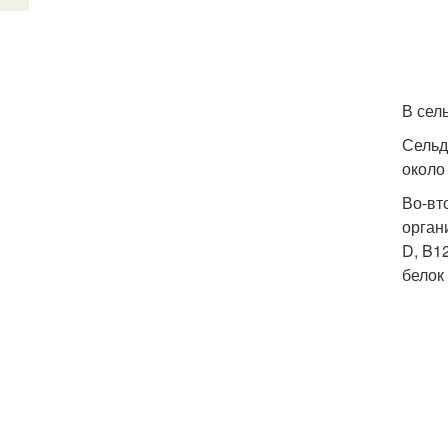
В сел
Сельд
около
Во-вт
орган
D, B1
белок