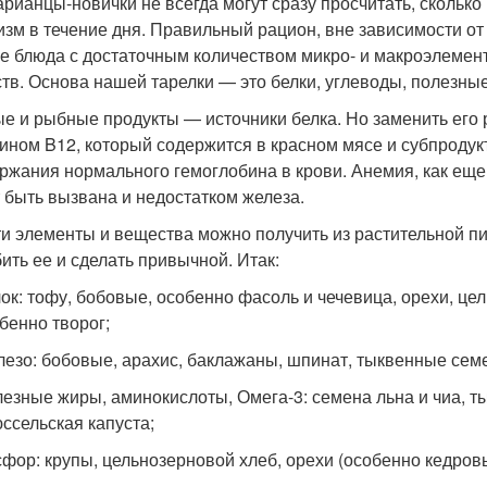
арианцы-новички не всегда могут сразу просчитать, сколько
изм в течение дня. Правильный рацион, вне зависимости от
е блюда с достаточным количеством микро- и макроэлемент
тв. Основа нашей тарелки — это белки, углеводы, полезные
е и рыбные продукты — источники белка. Но заменить его 
ином B12, который содержится в красном мясе и субпродук
ржания нормального гемоглобина в крови. Анемия, как еще
 быть вызвана и недостатком железа.
ти элементы и вещества можно получить из растительной пи
ить ее и сделать привычной. Итак:
ок: тофу, бобовые, особенно фасоль и чечевица, орехи, ц
бенно творог;
езо: бобовые, арахис, баклажаны, шпинат, тыквенные семе
езные жиры, аминокислоты, Омега-3: семена льна и чиа, ты
ссельская капуста;
фор: крупы, цельнозерновой хлеб, орехи (особенно кедровы