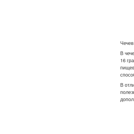
Чечев
В чеч
16 гр
пищев
спосо
В отл
полез
допол