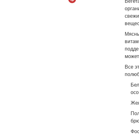
Вегет
орган
свежи
вещес
Мясны
витам
подде
может
Все э
полюб
Бел
осо
Жел
Пол
брю
Фос