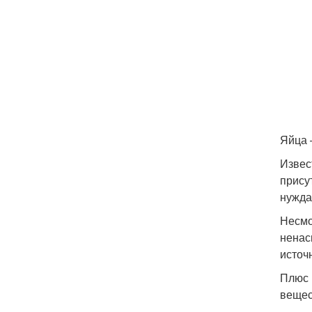
Яйца 
Извес
прису
нужда
Несмо
ненас
источ
Плюс 
вещес