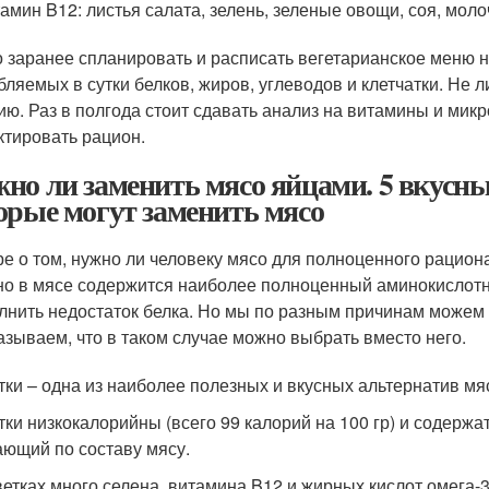
амин B12: листья салата, зелень, зеленые овощи, соя, мол
 заранее спланировать и расписать вегетарианское меню н
бляемых в сутки белков, жиров, углеводов и клетчатки. Не 
ию. Раз в полгода стоит сдавать анализ на витамины и мик
ктировать рацион.
но ли заменить мясо яйцами. 5 вкусны
орые могут заменить мясо
ре о том, нужно ли человеку мясо для полноценного рациона,
о в мясе содержится наиболее полноценный аминокислотн
лнить недостаток белка. Но мы по разным причинам можем о
азываем, что в таком случае можно выбрать вместо него.
тки – одна из наиболее полезных и вкусных альтернатив м
тки низкокалорийны (всего 99 калорий на 100 гр) и содержа
ающий по составу мясу.
ветках много селена, витамина B12 и жирных кислот омега-