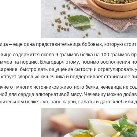
ица – еще одна представительница бобовых, которую стоит 
евице содержится около 9 граммов белка на 100 граммов пр
аммов на порцию. Благодаря этому, помимо восполнения по
арение, быстро дать ощущение сытости и отрегулировать ур
бствует здоровью кишечника и поддерживает стабильное п
ичие от многих источников животного белка, чечевица не со
ной для сердца альтернативой мясу. Чечевицу можно добав
нительном белке: суп, рагу, карри, салаты и даже хлеб или 