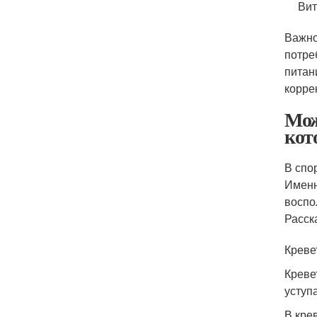
Вит
Важно
потре
питан
корре
Мож
кот
В спо
Именн
воспо
Расск
Креве
Креве
уступ
В кре