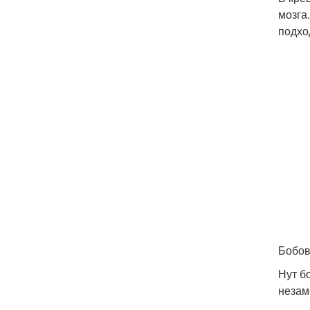
мозга
подхо
Бобов
Нут б
незам