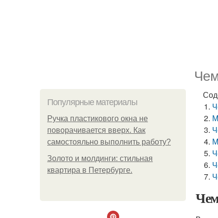
Чем
Сод
Популярные материалы
Ч
М
Ручка пластикового окна не
Ч
поворачивается вверх. Как
М
самостояльно выполнить работу?
Ч
Золото и молдинги: стильная
Ч
квартира в Петербурге.
Ч
Чем