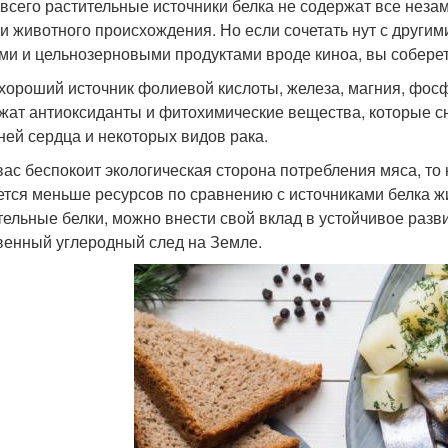
всего растительные источники белка не содержат все неза
ки животного происхождения. Но если сочетать нут с други
ми и цельнозерновыми продуктами вроде киноа, вы собере
 хороший источник фолиевой кислоты, железа, магния, фосф
жат антиоксиданты и фитохимические вещества, которые с
ней сердца и некоторых видов рака.
вас беспокоит экологическая сторона потребления мяса, то
ется меньше ресурсов по сравнению с источниками белка 
тельные белки, можно внести свой вклад в устойчивое разв
венный углеродный след на Земле.