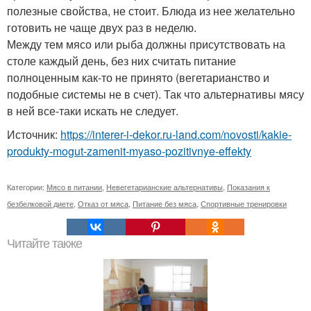
полезные свойства, не стоит. Блюда из нее желательно
готовить не чаще двух раз в неделю.
Между тем мясо или рыба должны присутствовать на
столе каждый день, без них считать питание
полноценным как-то не принято (вегетарианство и
подобные системы не в счет). Так что альтернативы мясу
в ней все-таки искать не следует.
Источник:
https://interer-i-dekor.ru-land.com/novosti/kakie-
produkty-mogut-zamenit-myaso-pozitivnye-effekty
Категории:
Мясо в питании
,
Невегетарианские альтернативы
,
Показания к
безбелковой диете
,
Отказ от мяса
,
Питание без мяса
,
Спортивные тренировки
Читайте также