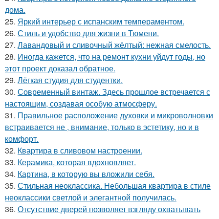
дома.
25.
Яркий интерьер с испанским темпераментом.
26.
Стиль и удобство для жизни в Тюмени.
27.
Лавандовый и сливочный жёлтый: нежная смелость.
28.
Иногда кажется, что на ремонт кухни уйдут годы, но
этот проект доказал обратное.
29.
Лёгкая студия для студентки.
30.
Современный винтаж. Здесь прошлое встречается с
настоящим, создавая особую атмосферу.
31.
Правильное расположение духовки и микроволновки
встраивается не , внимание, только в эстетику, но и в
комфорт.
32.
Квартира в сливовом настроении.
33.
Керамика, которая вдохновляет.
34.
Картина, в которую вы вложили себя.
35.
Стильная неоклассика. Небольшая квартира в стиле
неоклассики светлой и элегантной получилась.
36.
Отсутствие дверей позволяет взгляду охватывать