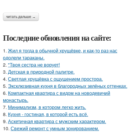
читать дальше →
Последние обновления на сайте:
1.
Жил я тогда в обычной хрущёвке, и как-то раз нас
одолели тараканы.
2.
"Твоя сестра не ворует!
3.
Детская в природной палитре.
4.
Светлая хрущёвка с ощущением простора.
5.
Эксклюзивная кухня в благородных зелёных оттенках.
6.
Компактная квартира с видом на новодевичий
монастырь.
7.
Минимализм, в котором легко жить.
8.
Кухня - гостиная, в которой есть всё.
9.
Аскетичная квартира с мужским характером.
10.
Свежий ремонт с умным зонированием.