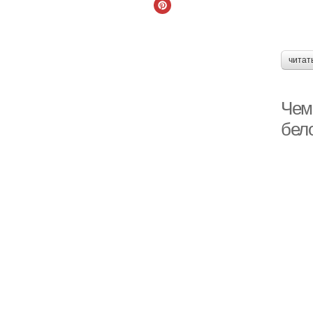
читат
Чем
бело