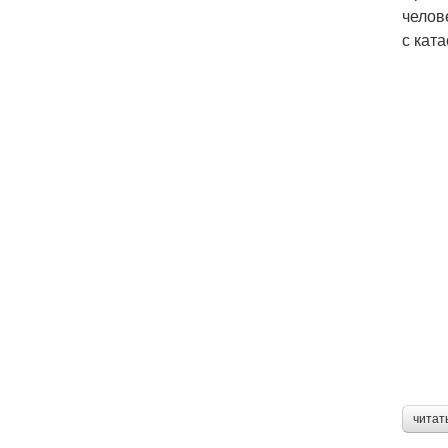
челов
с кат
читат