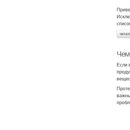
Приве
Исклю
списо
читат
Чем
Если 
проду
вещес
Проте
важны
пробл