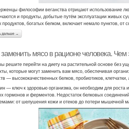
рженцы философии веганства отрицают использование лю
чаются и продукты, добытые путём эксплуатации живых сущ
к продуктов, богатых белком, включает немало пунктов, от 
ь дальше →
 заменить мясо в рационе человека. Чем
вы решите перейти на диету на растительной основе без ущ
кты, которые могут заменить вам мясо, обеспечивая орган
тв — высококачественных белков, пробиотиков, клетчатки,
ин — ключ к здоровью организма, он необходим для роста и
х гормонов и ферментов. Недостаток белковых соединени
емами: от шелушения кожи и отеков до потери мышечной м