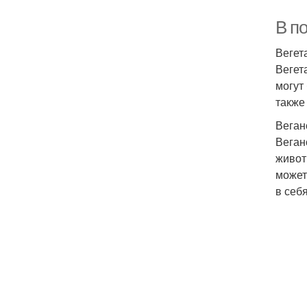
В п
Вегет
Вегет
могут
также
Веган
Веган
живот
может
в себ