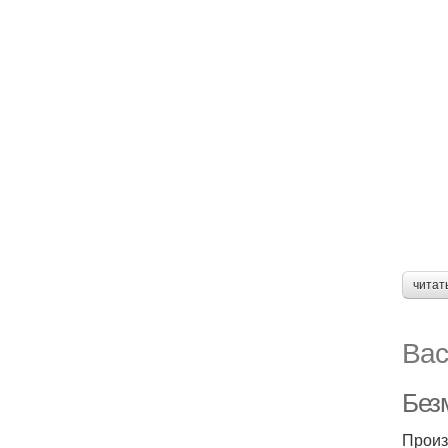
читат
Вас
Без
Произ