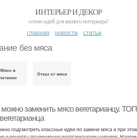
ИНТЕРЬЕР И ДЕКОР
сотни идей для вашего интерьера!
главная
новости
статьи
ание без мяса
Мясо в
Отказ от мяса
питании
 можно заменить мясо вегетарианцу. ТОП
 вегетарианца
ожно подсмотреть классные идеи по замене мяса и при это
ие и рецепты традиционно вегетарианских народов. Наприм