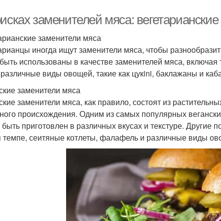
оисках заменителей мяса: вегетарианские
арианские заменители мяса
арианцы иногда ищут заменители мяса, чтобы разнообразить
 быть использованы в качестве заменителей мяса, включая 
 различные виды овощей, такие как цукini, баклажаны и каба
ские заменители мяса
ские заменители мяса, как правило, состоят из растительны
ного происхождения. Одним из самых популярных вегански
 быть приготовлен в различных вкусах и текстуре. Другие
я темпе, сеитяные котлеты, фалафель и различные виды овощ