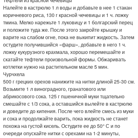
Тефтели из красной чечевицы
Налейте в кастрюлю 1 л воды и добавьте в нее 1 стакан
коричневого риса, 130 г красной чечевицы и 1 ч. ложку
тмина. Мелко нарежьте 1 луковицу и 1 болгарский перец
и положите туда же. После этого закройте крышку и
варите на слабом огне, пока не выкипит жидкость. Затем
остудите получившийся «фарш», добавьте в него 1 ч.
ложку кукурузного крахмала, хорошо перемешайте и
скатайте тефтели произвольной формы. Обжаривать
котлетки нужно на растительном масле 5 мин.
Чурчхела
500 г грецких орехов нанижите на нитки длиной 25-30 см.
Возьмите 1 л виноградного, гранатового или
абрикосового сока. 125 г пшеничной муки тщательно
смешайте с 1/3 сока, а оставшийся вылейте в кастрюлю
и доведите до кипения. После чего влейте смесь из муки
и сока и продолжайте варить, пока жидкость не станет
похожа на густой кисель. Остудите ее до 50° С и по
очереди опускайте нитки с орехами на 1-2 минуты,