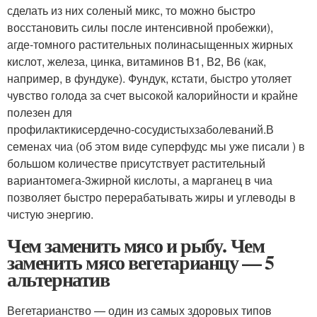
сделать из них соленый микс, то можно быстро
восстановить силы после интенсивной пробежки),
а
где-то
много растительных полинасыщенных жирных
кислот, железа, цинка, витаминов В1, В2, В6 (как,
например, в фундуке). Фундук, кстати, быстро утоляет
чувство голода за счет высокой калорийности и крайне
полезен для
профилактики
сердечно-сосудистых
заболеваний.В
семенах чиа (об этом виде суперфудс мы уже писали ) в
большом количестве присутствует растительный
вариант
омега-3
жирной кислоты, а марганец в чиа
позволяет быстро перерабатывать жиры и углеводы в
чистую энергию.
Чем заменить мясо и рыбу. Чем
заменить мясо вегетарианцу — 5
альтернатив
Вегетарианство — один из самых здоровых типов