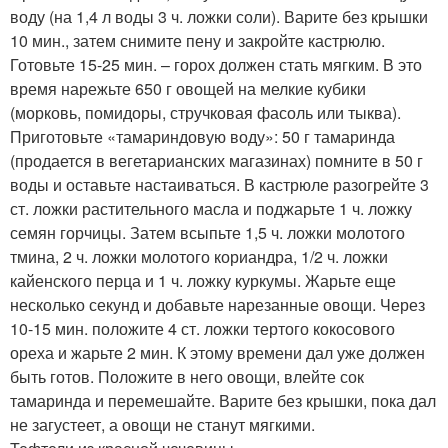
воду (на 1,4 л воды 3 ч. ложки соли). Варите без крышки
10 мин., затем снимите пену и закройте кастрюлю.
Готовьте 15-25 мин. – горох должен стать мягким. В это
время нарежьте 650 г овощей на мелкие кубики
(морковь, помидоры, стручковая фасоль или тыква).
Приготовьте «тамариндовую воду»: 50 г тамаринда
(продается в вегетарианских магазинах) помните в 50 г
воды и оставьте настаиваться. В кастрюле разогрейте 3
ст. ложки растительного масла и поджарьте 1 ч. ложку
семян горчицы. Затем всыпьте 1,5 ч. ложки молотого
тмина, 2 ч. ложки молотого кориандра, 1/2 ч. ложки
кайенского перца и 1 ч. ложку куркумы. Жарьте еще
несколько секунд и добавьте нарезанные овощи. Через
10-15 мин. положите 4 ст. ложки тертого кокосового
ореха и жарьте 2 мин. К этому времени дал уже должен
быть готов. Положите в него овощи, влейте сок
тамаринда и перемешайте. Варите без крышки, пока дал
не загустеет, а овощи не станут мягкими.