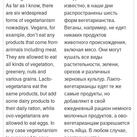
As far as I know, there
известно, в наши дни
are six widespread
распространены шесть
forms of vegetarianism
форм вегетарианства.
nowadays. Vegans, for
Веганы, например, не едят
example, don’t eat any
никаких продуктов
products that come from
животного происхождения,
animals including meat.
включая мясо. Они могут
They are allowed to eat
кушать все виды
all kinds of vegetation,
растительности, зелени,
greenery, nuts and
орехов и различных
various grains. Lacto-
зерновых культур. Лакто-
vegetarians eat the
вегетарианцы едят те же
same products, but add
самые продукты, но
some dairy products to
добавляют в свой
their daily ration, while
ежедневный рацион немного
ovo-vegetarians are
молочных продуктов, а ово-
allowed to eat eggs. In
вегетарианцам разрешается
any case vegetarianism
есть яйца. В любом случае,