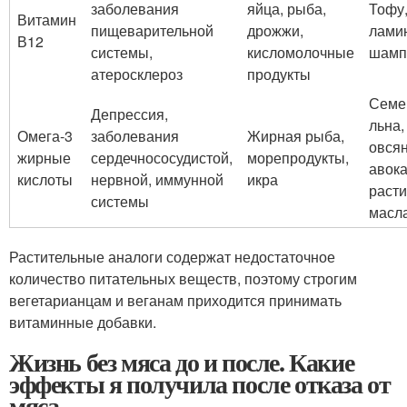
заболевания
яйца, рыба,
Тофу,
Витамин
пищеварительной
дрожжи,
лами
В12
системы,
кисломолочные
шамп
атеросклероз
продукты
Семе
Депрессия,
льна,
Омега-3
заболевания
Жирная рыба,
овсян
жирные
сердечнососудистой,
морепродукты,
авока
кислоты
нервной, иммунной
икра
раст
системы
масл
Растительные аналоги содержат недостаточное
количество питательных веществ, поэтому строгим
вегетарианцам и веганам приходится принимать
витаминные добавки.
Жизнь без мяса до и после. Какие
эффекты я получила после отказа от
мяса