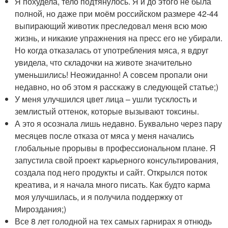
Я похудела, тело подтянулось. Я и до этого не была
полной, но даже при моём российском размере 42-44
выпирающий животик преследовал меня всю мою
жизнь, и никакие упражнения на пресс его не убирали.
Но когда отказалась от употребления мяса, я вдруг
увидела, что складочки на животе значительно
уменьшились! Неожиданно! А совсем пропали они
недавно, но об этом я расскажу в следующей статье;)
У меня улучшился цвет лица – ушли тусклость и
землистый оттенок, которые вызывают токсины.
А это я осознала лишь недавно. Буквально через пару
месяцев после отказа от мяса у меня начались
глобальные прорывы в профессиональном плане. Я
запустила свой проект карьерного консультирования,
создала под него продукты и сайт. Открылся поток
креатива, и я начала много писать. Как будто карма
моя улучшилась, и я получила поддержку от
Мироздания;)
Все 8 лет голодной на тех самых гарнирах я отнюдь