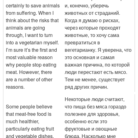
certainly to save animals
и, конечно, уберечь
from suffering. When I
животных от страданий.
think about the risks that
Когда я думаю о рисках,
animals are going
через которые проходят
through, I want to turn
животные, то хочу сама
into a vegetarian myself.
превратиться в
I’m sure it’s the first and
вегетарианку. Я уверена, что
most valuable reason
это основная и самая
why people stop eating
важная причина, по которой
meat. However, there
люди перестают есть мясо.
are a number of other
Тем не менее, существует
reasons.
ряд других причин.
Некоторые люди считают,
Some people believe
что пища без мяса гораздо
that meat-free food is
полезнее для здоровья,
much healthier,
особенно если это
particularly eating fruit
фруктовые и овощные
and vegetable dishes.
блюда. Насколько мне