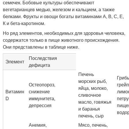
семечек. Бобовые культуры обеспечивают
вегетарианцев медью, железом и кальцием, а также
белками. Фрукты и овощи богаты витаминами А, В, С, Е,
К и бета-каротином.
Но ряд элементов, необходимых для здоровья человека,
содержатся только в пище животного происхождения.
Они представлены в таблице ниже.
Последствия
Элемент
дефицита
Печень
Гриб
морских рыб,
Остеопороз,
грейп
яйца, молоко,
Витамин
снижение
лимо
сливочное
D
иммунитета,
петру
масло, говяжья
депрессия
пище
и баранья
водо
печень, сыр
Анемия,
Мясо, печень,