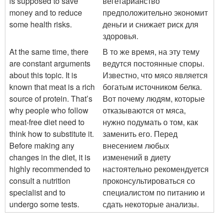
is supposed to save
вегетарианство
money and to reduce
предположительно экономит
some health risks.
деньги и снижает риск для
здоровья.
At the same time, there
В то же время, на эту тему
are constant arguments
ведутся постоянные споры.
about this topic. It is
Известно, что мясо является
known that meat is a rich
богатым источником белка.
source of protein. That’s
Вот почему людям, которые
why people who follow
отказываются от мяса,
meat-free diet need to
нужно подумать о том, как
think how to substitute it.
заменить его. Перед
Before making any
внесением любых
changes in the diet, it is
изменений в диету
highly recommended to
настоятельно рекомендуется
consult a nutrition
проконсультироваться со
specialist and to
специалистом по питанию и
undergo some tests.
сдать некоторые анализы.