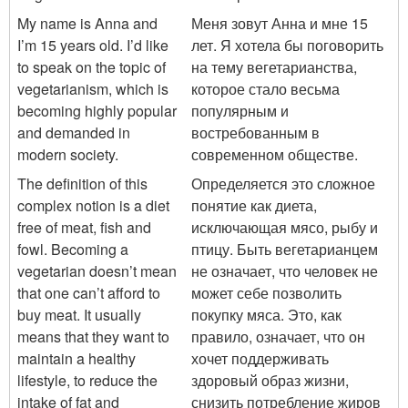
My name is Anna and
Меня зовут Анна и мне 15
I’m 15 years old. I’d like
лет. Я хотела бы поговорить
to speak on the topic of
на тему вегетарианства,
vegetarianism, which is
которое стало весьма
becoming highly popular
популярным и
and demanded in
востребованным в
modern society.
современном обществе.
The definition of this
Определяется это сложное
complex notion is a diet
понятие как диета,
free of meat, fish and
исключающая мясо, рыбу и
fowl. Becoming a
птицу. Быть вегетарианцем
vegetarian doesn’t mean
не означает, что человек не
that one can’t afford to
может себе позволить
buy meat. It usually
покупку мяса. Это, как
means that they want to
правило, означает, что он
maintain a healthy
хочет поддерживать
lifestyle, to reduce the
здоровый образ жизни,
intake of fat and
снизить потребление жиров