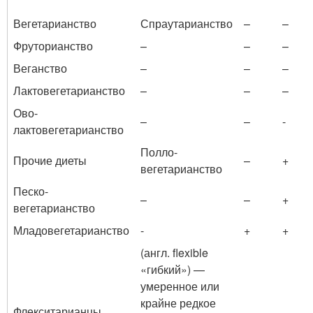
Вегетарианство
Спраутарианство
–
–
Фруторианство
–
–
–
Веганство
–
–
–
Лактовегетарианство
–
–
–
Ово-
–
–
-
лактовегетарианство
Полло-
Прочие диеты
–
+
вегетарианство
Песко-
–
–
+
вегетарианство
Младовегетарианство
-
+
+
(англ. flexible
«гибкий») —
умеренное или
крайне редкое
Флекситарианцы