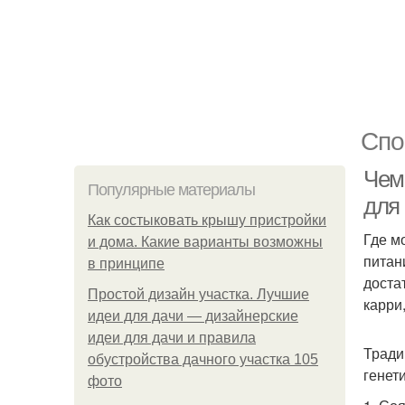
Спо
Чем
Популярные материалы
для
Как состыковать крышу пристройки
Где м
и дома. Какие варианты возможны
питан
в принципе
доста
Простой дизайн участка. Лучшие
карри
идеи для дачи — дизайнерские
идеи для дачи и правила
Тради
обустройства дачного участка 105
генет
фото