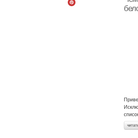
бело
Приве
Исклю
списо
читат