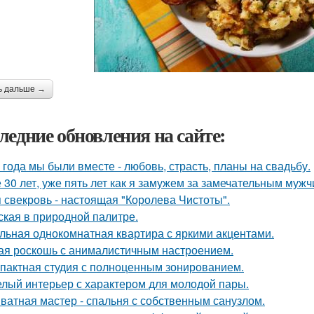
ь дальше →
ледние обновления на сайте:
 года мы были вместе - любовь, страсть, планы на свадьбу.
 30 лет, уже пять лет как я замужем за замечательным мужч
 свекровь - настоящая "Королева Чистоты".
ская в природной палитре.
льная однокомнатная квартира с яркими акцентами.
ая роскошь с анималистичным настроением.
пактная студия с полноценным зонированием.
лый интерьер с характером для молодой пары.
ватная мастер - спальня с собственным санузлом.