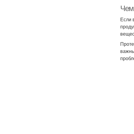
Чем
Если 
проду
вещес
Проте
важны
пробл