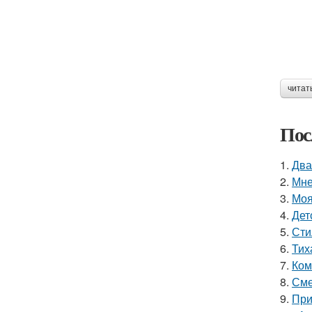
читат
Пос
1.
Два
2.
Мне
3.
Моя
4.
Дет
5.
Сти
6.
Тих
7.
Ком
8.
Сме
9.
При