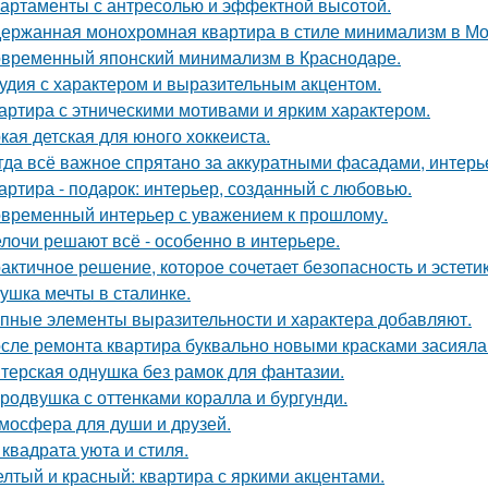
артаменты с антресолью и эффектной высотой.
ержанная монохромная квартира в стиле минимализм в Мо
временный японский минимализм в Краснодаре.
удия с характером и выразительным акцентом.
артира с этническими мотивами и ярким характером.
кая детская для юного хоккеиста.
гда всё важное спрятано за аккуратными фасадами, интерь
артира - подарок: интерьер, созданный с любовью.
временный интерьер с уважением к прошлому.
лочи решают всё - особенно в интерьере.
актичное решение, которое сочетает безопасность и эстетик
ушка мечты в сталинке.
пные элементы выразительности и характера добавляют.
сле ремонта квартира буквально новыми красками засияла
терская однушка без рамок для фантазии.
родвушка с оттенками коралла и бургунди.
мосфера для души и друзей.
 квадрата уюта и стиля.
лтый и красный: квартира с яркими акцентами.