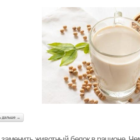
я
ь дальше →
 заменить животный белок в рационе. Ч