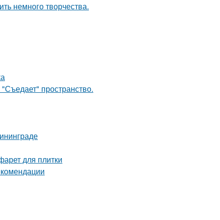
ить немного творчества.
ка
 "Съедает" пространство.
лининграде
фарет для плитки
рекомендации