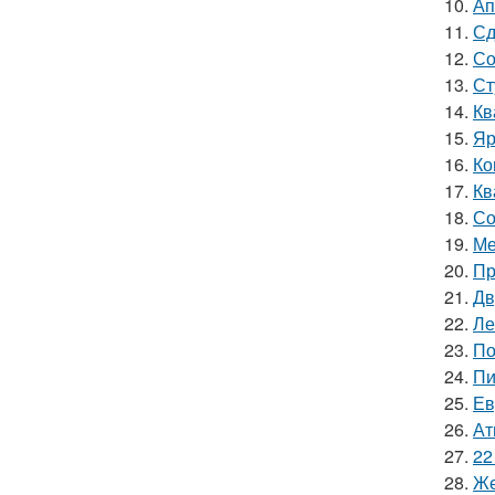
10.
Ап
11.
Сд
12.
Со
13.
Ст
14.
Кв
15.
Яр
16.
Ко
17.
Кв
18.
Со
19.
Ме
20.
Пр
21.
Дв
22.
Ле
23.
По
24.
Пи
25.
Ев
26.
Ат
27.
22
28.
Же