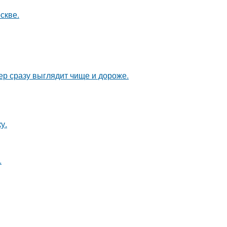
скве.
ер сразу выглядит чище и дороже.
у.
.