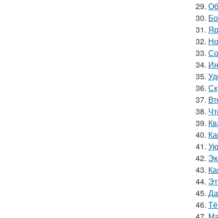
29.
Об
30.
Бо
31.
Яр
32.
Но
33.
Со
34.
Ин
35.
Уд
36.
Ск
37.
Вт
38.
Чт
39.
Кв
40.
Ка
41.
Ую
42.
Эк
43.
Ка
44.
Эт
45.
Да
46.
Тё
47.
Ма