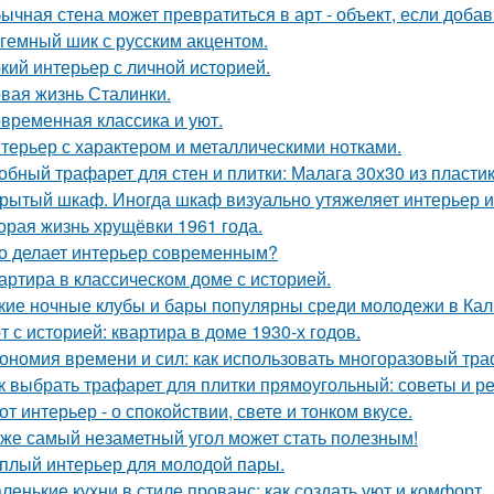
ычная стена может превратиться в арт - объект, если добав
гемный шик с русским акцентом.
кий интерьер с личной историей.
вая жизнь Сталинки.
временная классика и уют.
терьер с характером и металлическими нотками.
обный трафарет для стен и плитки: Малага 30х30 из пласти
рытый шкаф. Иногда шкаф визуально утяжеляет интерьер и
орая жизнь хрущёвки 1961 года.
о делает интерьер современным?
артира в классическом доме с историей.
кие ночные клубы и бары популярны среди молодежи в Ка
т с историей: квартира в доме 1930-х годов.
ономия времени и сил: как использовать многоразовый тра
к выбрать трафарет для плитки прямоугольный: советы и 
от интерьер - о спокойствии, свете и тонком вкусе.
же самый незаметный угол может стать полезным!
плый интерьер для молодой пары.
ленькие кухни в стиле прованс: как создать уют и комфорт