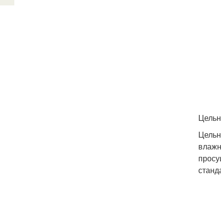
Цель
Цельн
влажн
просу
станд