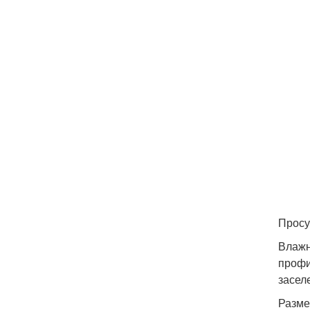
Просу
Влажн
профи
засел
Разме