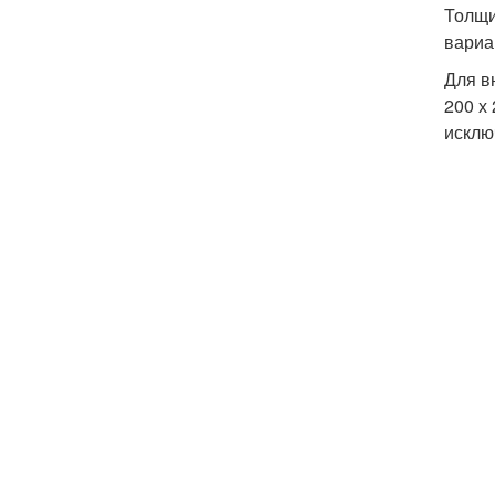
Толщи
вариа
Для в
200 х
исклю