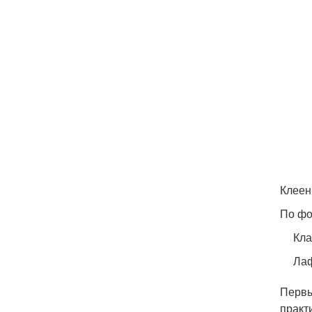
Клеен
По фо
Кла
Лаф
Первы
практ