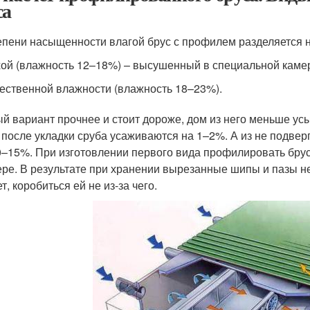
са
епени насыщенности влагой брус с профилем разделяется н
ой (влажность 12–18%) – высушенный в специальной каме
ественной влажности (влажность 18–23%).
й вариант прочнее и стоит дороже, дом из него меньше усы
д после укладки сруба усаживаются на 1–2%. А из не подвер
0–15%. При изготовлении первого вида профилировать брус
ере. В результате при хранении вырезанные шипы и пазы н
т, коробиться ей не из-за чего.