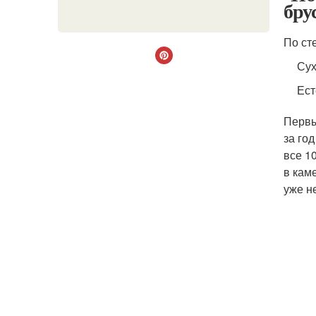
бру
По ст
Сух
Ест
Первы
за го
все 1
в кам
уже не