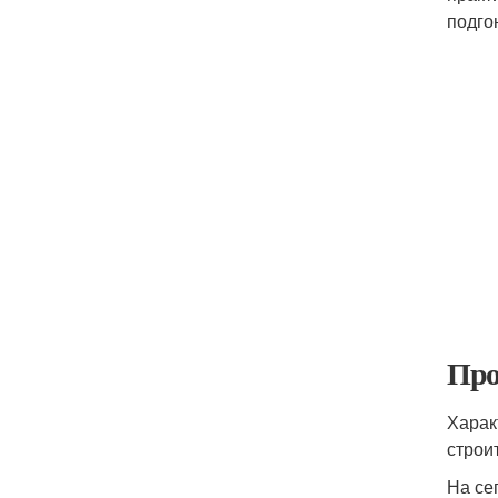
подго
Про
Харак
строи
На се