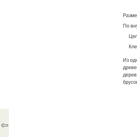
Разме
По вн
Цел
Кле
Из од
древе
дерев
брусо
⇦