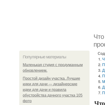
Что
про
Сод
Популярные материалы
Ч
П
Маленькая студия с продуманным
Д
обновлением.
П
Простой дизайн участка. Лучшие
М
идеи для дачи — дизайнерские
Д
идеи для дачи и правила
П
обустройства дачного участка 105
Что
фото