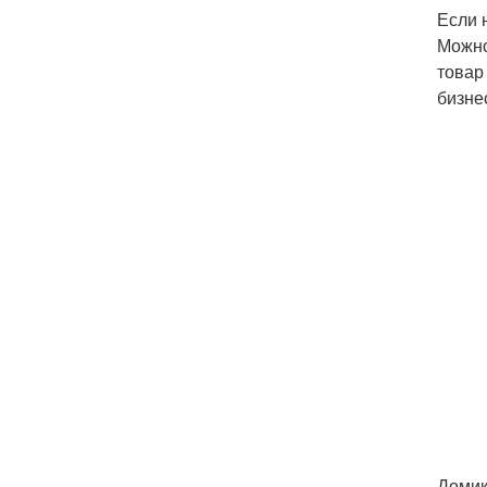
Если 
Можно
товар
бизне
Домик