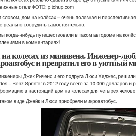
вижные отелиФОТО: pitchup.com
 словом, дом на колёсах – очень полезная и перспективная
е реально соорудить самостоятельно.
вы когда-нибудь путешествовали в таком автодоме на колёс
тлениями в комментариях!
 на колесах из минивена. Инженер-лю
роавтобус и превратил его в уютный м
инженеры Джек Риченс и его подруга Люси Хеджес, решили
des – Benz Sprinter в 2012 году всего за 10 000 долларов и
формацию в настоящий дом на колесах для четырех челове
 таком виде Джейк и Люси приобрели микроавтобус.