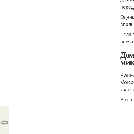
перед
Одним
вполн
Если 
впеча
Дом
мик
Чудо-
Merce
транс
Вот в
⇦