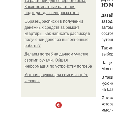
10 растений для северного окна.
из 
Какие комнатные растения
подходят для северных окон
Давай
завод
Образец расписки в получении
автом
денежных средств за ремонт
состо
квартиры. Как написать расписку в
путеш
получении денег за выполненные
работы?
Так ч
выбор
Делаем погреб на дачном участке
своими руками. Общая
Чаще 
информация по устройству погреба
Merced
Уютная двушка для семьи из трёх
В так
человек.
кухон
на баз
Я тож
котор
мысли