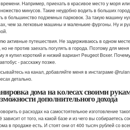
 времени. Например, приехать в красивое место у моря или 
множество минусов. Такие неудобно водить в больших города
ть в большинство подземных парковок. За такую машину ну
ах, чем за легковые машины и маленькие фургоны. Ну и ру
ой.
лю активные путешествия. Не задерживаюсь в одном мест
, но не против заехать погулять в города. Поэтому для ме
му я купил короткий и низкий вариант Peugeot Boxer. Поче
автобус - расскажу позже.
сывайтесь на канал, добавляйте меня в инстаграме @rulanu
лесах детально.
нировка дома на колесах своими руками
озможности дополнительного дохода
говорить о расходах на самостоятельное изготовление такого
ё зависит от того, на какой базе и из чего вы собираетесь 
ома в продаже есть. И стоят они от 400 тысяч рублей со вс