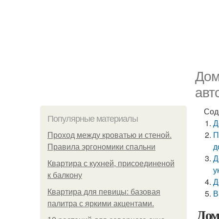
Дом
авт
Сод
Популярные материалы
Д
П
Проход между кроватью и стеной.
д
Правила эргономики спальни
Д
Квартира с кухней, присоединеной
у
к балкону
Д
Квартира для певицы: базовая
В
палитра с яркими акцентами.
Дом