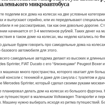
маленького микроавтобуса
те поделим все дома на колесах на две условные категории
ах и выпускают серийно, или их переделывают специальные 
обили я не рассматриваю, так как они довольно дорогие. С
янии начинается от 3-4 миллионов рублей. Таких денег на ма
ествия в таком доме на колесах, мы неделю катались по Фи
то дальше будем говорить про самодельные дома на колесах.
 базового автомобиля для этого.
всего самодельные автодома делают из высоких и длинных
es Sprinter, FIAT Ducato c его "близнецами" Peugeot Boxer и 
их машинах много пространства, которого хватает для боль
ной консоли с техникой и даже для санузла с туалетом и ду
е Mercedes Sprinter, который сделал своими руками москвич 
е планировал делать дом на колесах из большого фургона. 
ые путешествуют в маленьком Volkswagen Transporter и пе
. Машину нужно выбирать исходя из ритма путешествий. Б