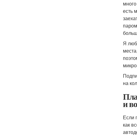
много
есть 
заеха
паром
больш
Я люб
места
поэто
микро
Подпи
на ко
Пла
и в
Если 
как вс
автод