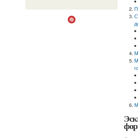
П
С
д
М
М
г
М
Эск
фор