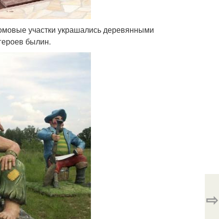
идомовые участки украшались деревянными
героев былин.
⇨