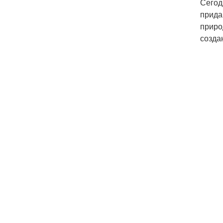
Сегод
прида
приро
созда