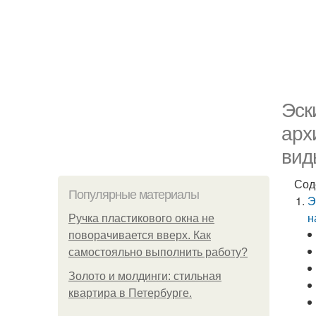
Эск
арх
вид
Сод
Популярные материалы
Э
н
Ручка пластикового окна не
поворачивается вверх. Как
самостояльно выполнить работу?
Золото и молдинги: стильная
квартира в Петербурге.