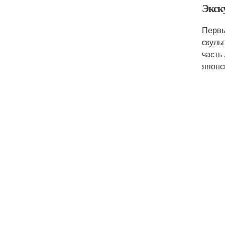
Экск
Первы
скуль
часть
японс