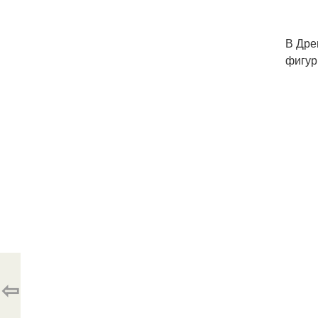
В Дре
фигур
⇦