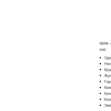
МАФ –
как:
Удо
Нео
Кра
Фун
Гар
Ком
Кач
Кон
Уме